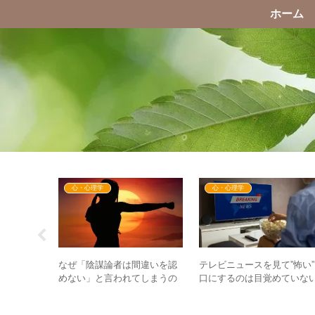
ホーム
心・心理学
心・心理学
ム（サーカ
なぜ「陰謀論者は間違いを認
テレビニュースを見て”怖い
に沿って生
めない」と言われてしまうの
口にするのは目覚めていな
毎日生まれ
か？ – 5次元の視点から見
サイン？ – 恐怖の世界は幻
る”直感”の真実
に過ぎない