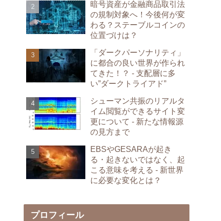
暗号資産が金融商品取引法
の規制対象へ！今後何が変
わる？ステーブルコインの
位置づけは？
「ダークパーソナリティ」
に都合の良い世界が作られ
てきた！？ - 支配層に多
い”ダークトライアド”
シューマン共振のリアルタ
イム閲覧ができるサイト変
更について - 新たな情報源
の見方まで
EBSやGESARAが起き
る・起きないではなく、起
こる意味を考える - 新世界
に必要な変化とは？
プロフィール