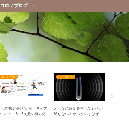
コロノブログ
心・心理学
心・心理学
イベント
どんなに言葉を重ねても話が
元の”棲み分け”と言う考え方
2023年8
通じない人がいるのはなぜ
ついて – 3～5次元の棲み分
イブ】あ
か？ – 音叉の共鳴から考える
けイメージ図から理解する
吠える！
会話と波動
炸裂！！