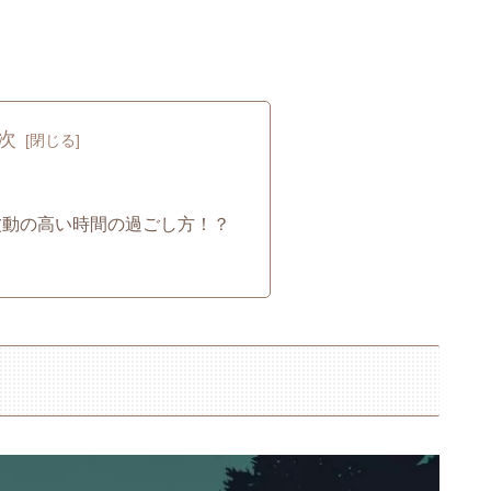
次
？
波動の高い時間の過ごし方！？