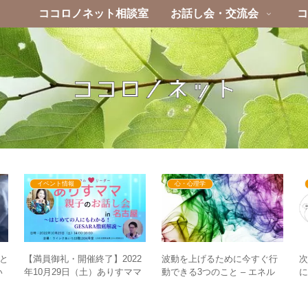
ココロノネット相談室
お話し会・交流会
コ
イベント情報
心・心理学
”と
波動を上げるために今すぐ行
【満員御礼・開催終了】2022
次
い
動できる3つのこと – エネル
年10月29日（土）ありすママ
に
想
ギーの入れ替えをしよう
親子のお話し会in名古屋～は
じめての人にもわかる！