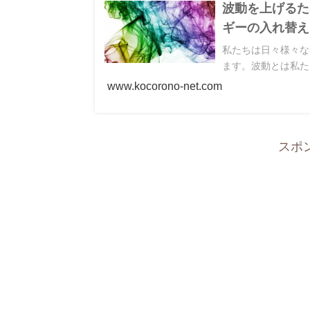
波動を上げるた
ギーの入れ替え
私たちは日々様々な
ます。波動とは私た
www.kocorono-net.com
スポ