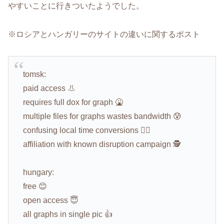
やすいことに行きついたようでした。
※ロシアとハンガリーのサイトの違いに関するポスト
tomsk:
paid access 👃
requires full dox for graph 🤮
multiple files for graphs wastes bandwidth 😰
confusing local time conversions 😵‍💫
affiliation with known disruption campaign 🕵️
hungary:
free 😊
open access 😇
all graphs in single pic 👍