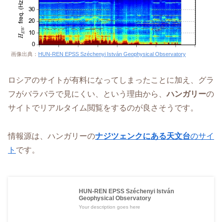
画像出典：
HUN-REN EPSS Széchenyi István Geophysical Observatory
ロシアのサイトが有料になってしまったことに加え、グラ
フがバラバラで見にくい、という理由から、
ハンガリー
の
サイトでリアルタイム閲覧をするのが良さそうです。
情報源は、ハンガリーの
ナジツェンクにある天文台
のサイ
ト
です。
HUN-REN EPSS Széchenyi István
Geophysical Observatory
Your description goes here