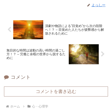
よっしー
演劇や物語による”目覚め”から次の段階
へ！？ – 目覚めた人たちが疲弊感から解
放されるために
無目的な時間は波動の高い時間の過ごし
方！？ – 労働と余暇の世界から脱するた
めに
コメント
コメントを書き込む
ホーム
心・心理学