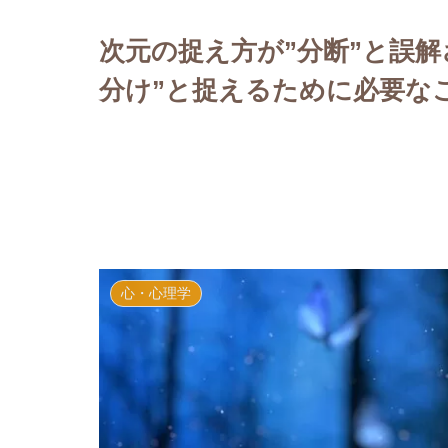
っちゃけトーク
次元の捉え方が”分断”と誤解
分け”と捉えるために必要な
心・心理学