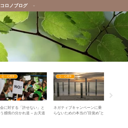
コロノブログ
心・心理学
心・心理学
イベント
社会に対する「許せない」と
ネガティブキャンペーンに乗
【イベント
う感情の分かれ道 – お天道
らないための本当の”目覚め”と
（土）あ
様が裁いてくれる魂の怒りと
は？ – プラトンの洞窟の比喩
し会in横浜
は？
から考える
歩を踏み