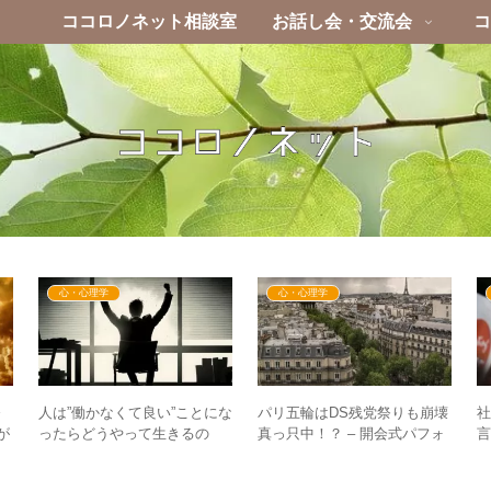
ココロノネット相談室
お話し会・交流会
コ
心・心理学
心・心理学
発
人は”働かなくて良い”ことにな
パリ五輪はDS残党祭りも崩壊
が
ったらどうやって生きるの
真っ只中！？ – 開会式パフォ
言
か？ – 令和の新富裕層はとに
ーマンスへの反応に見る棲み
かく”ヒマ”！？
分けも