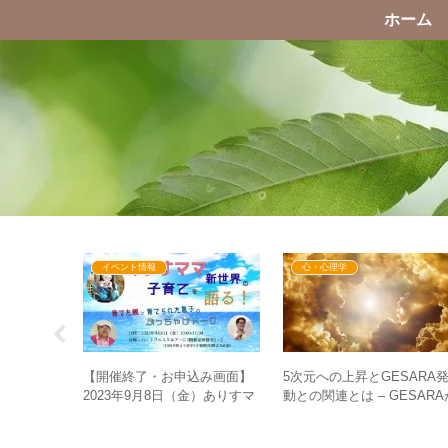
ホーム
イベント情報
心・心理学
5次元への上昇とGESARA
込み画面】
【開催終了・お申込み画面】
動との関連とは – GESARA
屋で吠え
2023年9月8日（金）ありすマ
先？5次元への移行が先？
トーク炸
マ新世界の子育てを語る！育
てた親と育てられた息子のぶ