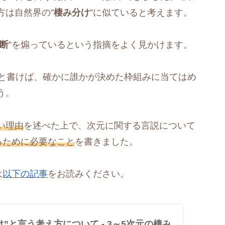
方は自然界の”
棲み分け
”に似ていると考えます。
断
”を煽っているという指摘をよく見かけます。
、と書けば、確かに誰かが決めた枠組みに当てはめ
う。
い理由
を述べた上で、次元に関する言説について
るために必要なこと
を書きました。
は
以下の記事
をお読みください。
”と言う考え方について - 3～5次元の棲み