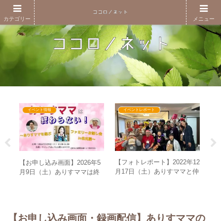
カテゴリー
メニュー
イベント情報
イベントレポート
【フォトレポート】2022年12
の
【お申し込み画面】2026年5
【
月17日（土）ありすママと仲
の
月9日（土）ありすママは終
生
間たちのコスプレパーティー
わ
わらない！～ありすママを偲
る
in名古屋
ぶファミリーお話し会in名古
～
屋～
【お申し込み画面・録画配信】ありすママの