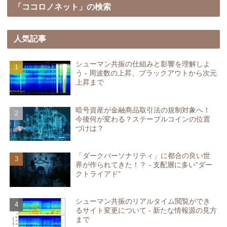
「ココロノネット」の検索
人気記事
シューマン共振の仕組みと影響を理解しよ
う - 周波数の上昇、ブラックアウトから次元
上昇まで
暗号資産が金融商品取引法の規制対象へ！
今後何が変わる？ステーブルコインの位置
づけは？
「ダークパーソナリティ」に都合の良い世
界が作られてきた！？ - 支配層に多い”ダー
クトライアド”
シューマン共振のリアルタイム閲覧ができ
るサイト変更について - 新たな情報源の見方
まで