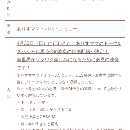
み
期
間
出
ありすママ
・パパ・よっしー
演
4月30日（日）に行われた、ありすママのトーク&
スペシャル親睦会in岐阜の録画配信が決定！
新世界がワクワク楽しみになるために必見の映像
です！！
ありすママファミリー3人による、GESARA・新世界に関する
楽しいトークを余すところなく収録しました。
次元上昇と5次元の思考、GESARAとの関連についても分かり
内
やすく解説しています。
容
＜トークテーマ＞
・
次元上昇・5次元から見る世界
・
次元上昇とGESARA
・新世界の生き方と備え