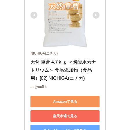
NICHIGA(ニチガ)
天然 重曹 4.7ｋｇ ＜炭酸水素ナ
トリウム＞ 食品添加物（食品
用）[02] NICHIGA(ニチガ)
amjyuu5ｋ
Amazonで見る
楽天市場で見る