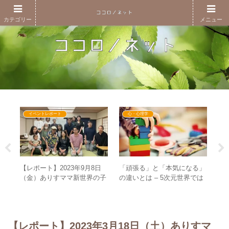
カテゴリー
メニュー
イベントレポート
心・心理学
て怒
【レポート】2023年9月8日
「頑張る」と「本気になる」
【レ
考え
（金）ありすママ新世界の子
の違いとは – 5次元世界では
（
育てを語る！育てた親と育て
子どもの心で生きる世界！？
G
られた息子のぶっちゃけトー
仕
ク
へ
【レポート】2023年3月18日（土）ありすマ