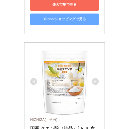
楽天市場で見る
Yahoo!ショッピングで見る
NICHIGA(ニチガ)
国産 クエン酸（結晶）1ｋｇ 食