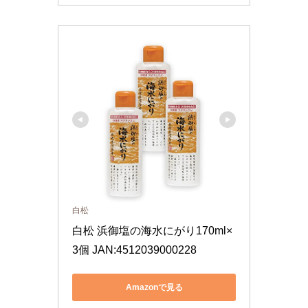
白松
白松 浜御塩の海水にがり170ml×
3個 JAN:4512039000228
Amazonで見る