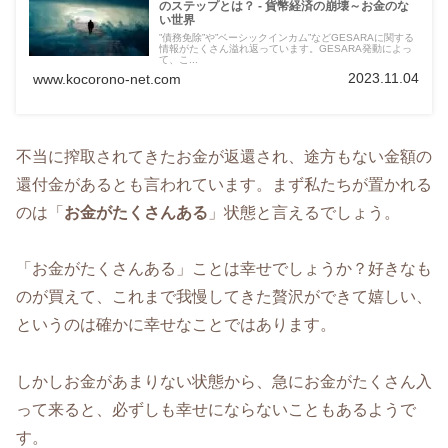
のステップとは？ - 貨幣経済の崩壊～お金のな
い世界
”債務免除”や”ベーシックインカム”などGESARAに関する
情報がたくさん溢れ返っています。GESARA発動によっ
て、こ...
2023.11.04
www.kocorono-net.com
不当に搾取されてきたお金が返還され、途方もない金額の
還付金があるとも言われています。まず私たちが置かれる
のは「
お金がたくさんある
」状態と言えるでしょう。
「お金がたくさんある」ことは幸せでしょうか？好きなも
のが買えて、これまで我慢してきた贅沢ができて嬉しい、
というのは確かに幸せなことではあります。
しかしお金があまりない状態から、急にお金がたくさん入
って来ると、必ずしも幸せにならないこともあるようで
す。