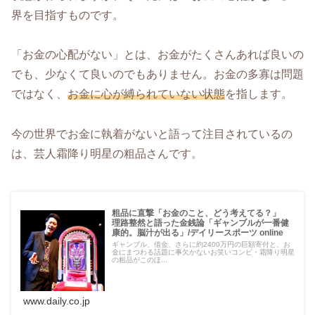
界を目指すものです。
「お金の心配がない」とは、お金がたくさんあれば良いの
でも、少なくて良いのでもありません。お金の多寡は問題
ではなく、
お金に心が縛られていない状態
を指します。
今の世界でお金に執着がないと語って注目されているの
は、芸人霜降り明星の粗品さんです。
粗品に直撃「お金のこと、どう考えてる？」
理路整然と語った金銭論「ギャンブルが一番健
康的。脳汁が出る」/デイリースポーツ online
ギャンブル、借金、さらに約2400万円の巨額寄付と、お
金にまつわる話題に事欠かないお笑いコンビ・霜降り明星
の粗品がこのほ...
www.daily.co.jp