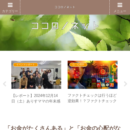
カテゴリー
メニュー
イベントレポート
心・心理学
た
ファクトチェックは行うほど
新
【レポート】2024年12月14
の目
逆効果！？ファクトチェック
の
日（土）ありすママの年末感
がもはや時代遅れの理由と
必
謝祭in名古屋～トークライブ
は？
も質問タイムも交流会もやり
ます！～
「お金がたくさんある」と「お金の心配がな