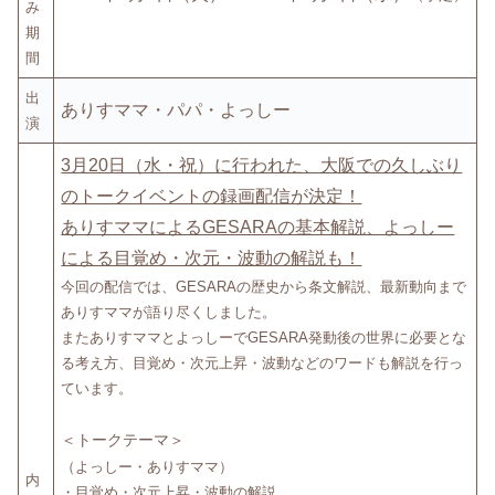
み
期
間
出
ありすママ・パパ・よっしー
演
3月20日（水・祝）に行われた、大阪での久しぶり
のトークイベントの録画配信が決定！
ありすママによるGESARAの基本解説、よっしー
による目覚め・次元・波動の解説も！
今回の配信では、GESARAの歴史から条文解説、最新動向まで
ありすママが語り尽くしました。
またありすママとよっしーでGESARA発動後の世界に必要とな
る考え方、目覚め・次元上昇・波動などのワードも解説を行っ
ています。
＜トークテーマ＞
（よっしー・ありすママ）
内
・目覚め・次元上昇・波動の解説