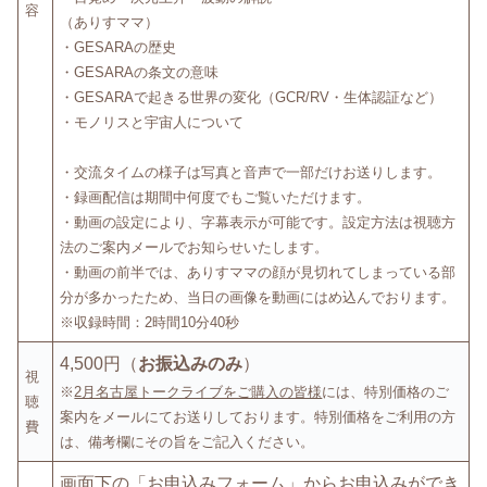
容
（ありすママ）
・GESARAの歴史
・GESARAの条文の意味
・GESARAで起きる世界の変化（GCR/RV・生体認証など）
・モノリスと宇宙人について
・交流タイムの様子は写真と音声で一部だけお送りします。
・録画配信は期間中何度でもご覧いただけます。
・動画の設定により、字幕表示が可能です。設定方法は視聴方
法のご案内メールでお知らせいたします。
・動画の前半では、ありすママの顔が見切れてしまっている部
分が多かったため、当日の画像を動画にはめ込んでおります。
※収録時間：2時間10分40秒
4,500円（
お振込みのみ
）
視
※
2月名古屋トークライブをご購入の皆様
には、特別価格のご
聴
案内をメールにてお送りしております。特別価格をご利用の方
費
は、備考欄にその旨をご記入ください。
画面下の「お申込みフォーム」からお申込みができ