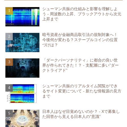
シューマン共振の仕組みと影響を理解しよ
う - 周波数の上昇、ブラックアウトから次元
上昇まで
暗号資産が金融商品取引法の規制対象へ！
今後何が変わる？ステーブルコインの位置
づけは？
「ダークパーソナリティ」に都合の良い世
界が作られてきた！？ - 支配層に多い”ダー
クトライアド”
シューマン共振のリアルタイム閲覧ができ
るサイト変更について - 新たな情報源の見方
まで
日本人はなぜ目覚めないのか？ - Xで募集し
た回答から見える日本人の”意識”