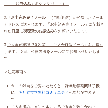
し、「
お申込み
」ボタンを押します。
2.
「
お申込み完了メール
」（自動返信）が登録したメール
アドレスに送られます。「お申込み完了メール」に記載さ
れた
口座に視聴費のお振込み
をお願いいたします。
3.
ご入金が確認でき次第、「ご入金確認メール」をお送り
します。後日、視聴方法をメールにてお知らせいたしま
す。
＜注意事項＞
今回の録画をご覧いただくと、
録画配信期間終了後
に
、
ありすママ無料コミュニティ
へ参加ができま
す。
ご入金後のキャンセルによるご返金は致しかねま