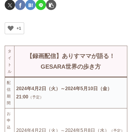
+1
タ
【録画配信】
ありすママが語る！
イ
ト
GESARA世界の歩き方
ル
配
2024年4月2日（火）～2024年5月10日（金）
信
期
21:00
（予定）
間
お
申
込
2024年4月2日（
火
）～2024年5月8日（水）
（予定）