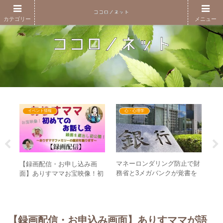
カテゴリー
メニュー
イベント情報
心・心理学
ほど
マネーロンダリング防止で財
ト
【録画配信・お申し込み画
ック
務省と3メガバンクが覚書を
暴
面】ありすママお宝映像！初
と
締結！裏ではQFSシステムへ
痣
めてのお話し会録画を蔵出し
の移行が進む！？
の
初公開！～ありすママファミ
リーの歴史を語ります～
【録画配信・お申込み画面】ありすママが語