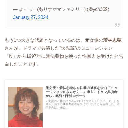
— よっしー(ありすママファミリー) (@ych369)
January 27, 2024
もう1つ大きな話題となっているのは、元女優の
若林志穂
さんが、ドラマで共演した“大先輩”のミュージシャン
「N」から1997年に違法薬物を使った性暴力を受けたと告
白したことです。
元女優・若林志穂さん性暴力被害を告白「ミュ
ージシャンＮさんから…」過去にドラマ共演者
から - 芸能 : 日刊スポーツ
元女優の若林志穂さんが24日までにX（旧ツイッター）を
更新。過去に性暴力被害を受けていたことを告白した。若
林さんは、過去...