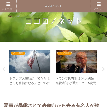
カテゴリー
メニュー
心・心理学
心・心理学
意
トランプ大統領が「私たちは
トランプ氏有罪は”米大統領
【レ
を
とても裕福になる」とSNSに
経験者初”が重要！？ – 5次元
（
持
投稿！ – ワクワクの世界線に
チェスは読めなくて当たり前
育
飛んだ！？
ら
ク
悪事が暴露されて表舞台から去る有名人が続