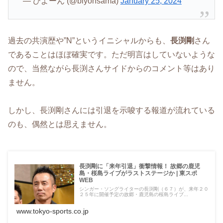
— びよーん (@biyonsama)
January 25, 2024
過去の共演歴や”N”というイニシャルからも、
長渕剛
さん
であることはほぼ確実です。ただ明言はしていないような
ので、当然ながら長渕さんサイドからのコメント等はあり
ません。
しかし、長渕剛さんには引退を示唆する報道が流れている
のも、偶然とは思えません。
長渕剛に「来年引退」衝撃情報！ 故郷の鹿児
島・桜島ライブがラストステージか | 東スポ
WEB
シンガー・ソングライターの長渕剛（６７）が、来年２０
２５年に開催予定の故郷・鹿児島の桜島ライブ...
www.tokyo-sports.co.jp