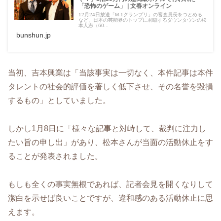
「恐怖のゲーム」 | 文春オンライン
12月24日放送「M-1グランプリ」の審査員長をつとめる
など、日本の芸能界のトップに君臨するダウンタウンの松
本人志（60...
bunshun.jp
当初、吉本興業は「当該事実は一切なく、本件記事は本件
タレントの社会的評価を著しく低下させ、その名誉を毀損
するもの」としていました。
しかし1月8日に「様々な記事と対峙して、裁判に注力し
たい旨の申し出」があり、松本さんが当面の活動休止をす
ることが発表されました。
もしも全くの事実無根であれば、記者会見を開くなりして
潔白を示せば良いことですが、違和感のある活動休止に思
えます。