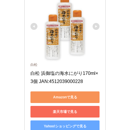
白松
白松 浜御塩の海水にがり170ml×
3個 JAN:4512039000228
Amazonで見る
楽天市場で見る
Yahoo!ショッピングで見る