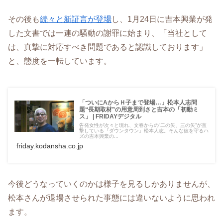
その後も
続々と新証言が登場
し、1月24日に吉本興業が発
した文書では一連の騒動の謝罪に始まり、「当社として
は、真摯に対応すべき問題であると認識しております」
と、態度を一転しています。
「ついにAからＨ子まで登場…」松本人志問
題“長期取材”の用意周到さと吉本の「初動ミ
ス」 | FRIDAYデジタル
告発女性が次々と現れ、文春からの”二の矢、三の矢”が直
撃している『ダウンタウン』松本人志。そんな彼を守るハ
ズの吉本興業の...
friday.kodansha.co.jp
今後どうなっていくのかは様子を見るしかありませんが、
松本さんが退場させられた事態には違いないように思われ
ます。