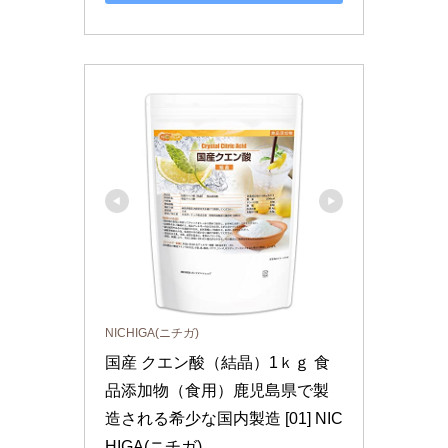
NICHIGA(ニチガ)
国産 クエン酸（結晶）1ｋｇ 食
品添加物（食用）鹿児島県で製
造される希少な国内製造 [01] NIC
HIGA(ニチガ)