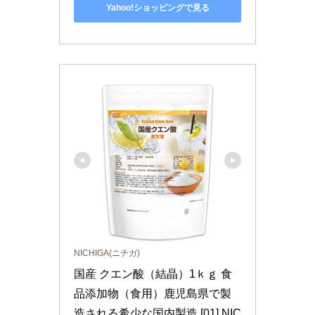
Yahoo!ショッピングで見る
NICHIGA(ニチガ)
国産 クエン酸（結晶）1ｋｇ 食
品添加物（食用）鹿児島県で製
造される希少な国内製造 [01] NIC