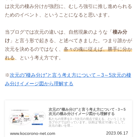
は次元の棲み分けが強烈に、むしろ強引に推し進められる
ためのイベント、ということになると思います。
当ブログでは次元の違いは、自然現象のような「
棲み分
け
」と言う形で起きる、と述べてきました。つまり誰かが
次元を決めるのではなく、
各々の魂に従えば、勝手に分か
れる
、という考え方です。
※
次元の”棲み分け”と言う考え方について – 3～5次元の棲
み分けイメージ図から理解する
次元の”棲み分け”と言う考え方について - 3～5
次元の棲み分けイメージ図から理解する
私たちの世界を3～5次元の視点で捉える、ということを
当ブログでは行っています。以前は”視点”の違いとして、
次元の違いを理...
2023.06.17
www.kocorono-net.com