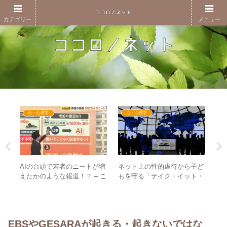
カテゴリー
メニュー
心・心理学
心・心理学
ネット上の性的虐待から子ど
3
AIの台頭で若者のニートが増
象
もを守る「テイク・イット・
分
えたかのような報道！？ – こ
洞窟
ダウン法」は新世界の法
上
れがメディアの印象操作のや
ポ
律！？
り方の典型例！
EBSやGESARAが起きる・起きないではな