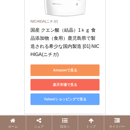
NICHIGA(ニチガ)
国産 クエン酸（結晶）1ｋｇ 食
品添加物（食用）鹿児島県で製
造される希少な国内製造 [01] NIC
HIGA(ニチガ)
Amazonで見る
楽天市場で見る
Yahoo!ショッピングで見る
＜その他おすすめの商品＞
ホーム
シェア
目次へ
トップ
サイドバー