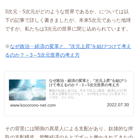
3次元・5次元がどのような世界であるか、については以
下の記事で詳しく書きましたが、本来5次元であった地球
ですが、私たちは3次元の世界に閉じ込められています。
※
なぜ政治・経済の変革と、”次元上昇”を結びつけて考え
るのか？ – 3～5次元世界の考え方
なぜ政治・経済の変革と、”次元上昇”を結びつ
けて考えるのか？ - 3～5次元世界の考え方
最近のお話し会では、今まで以上に政治・経済などの”目
に見える変化”だけでなく、その先をどのように生きてい
くのか、という心...
2022.07.30
www.kocorono-net.com
その背景には闇側の異星人による支配があり、奴隷的な搾
取の支配構造、貨幣経済のもとでずっと働かされてきたの