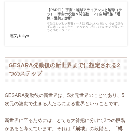
【PART1】宇宙・地球アライアンスと地球（テ
ラ）・宇宙の役割＆関係性！？ | 自然民族「運
気・運勢」診断
本当はわざわざ共有すべき話ではないと思い、今まで語ら
ずに来ていましたが、そろそろ共有しておいた方が良いか
もと感じるタイミ...
運気.tokyo
GESARA発動後の新世界までに想定される2
つのステップ
GESARA発動後の新世界は、5次元世界のことであり、5
次元の波動で生きる人たちによる世界ということです。
新世界に至るためには、とても大雑把に分けて2つの段階
があると考えています。それは「
崩壊
」の段階と、「
構