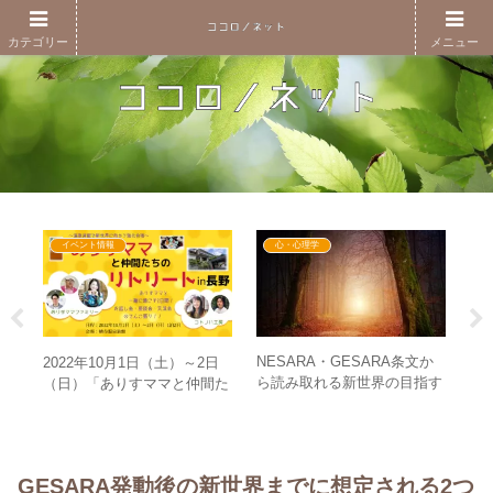
カテゴリー
メニュー
イベント情報
心・心理学
ー
NESARA・GESARA条文か
【レ
2022年10月1日（土）～2日
大統
ら読み取れる新世界の目指す
（
（日）「ありすママと仲間た
の茶
精神性・生き方とは？
る
ちのリトリートin長野」を楽
しむための紹介ページ
GESARA発動後の新世界までに想定される2つ