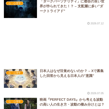
「ダークパーソナリティ」に都合の良い世
心・心理学
界が作られてきた！？ – 支配層に多い”ダ
ークトライアド”
2026.07.12
日本人はなぜ目覚めないのか？ – Xで募集
心・心理学
した回答から見える日本人の”意識”
2026.07.05
映画『PERFECT DAYS』から考える波動
心・心理学
の高い人の生き方・波動の棲み分けとは？