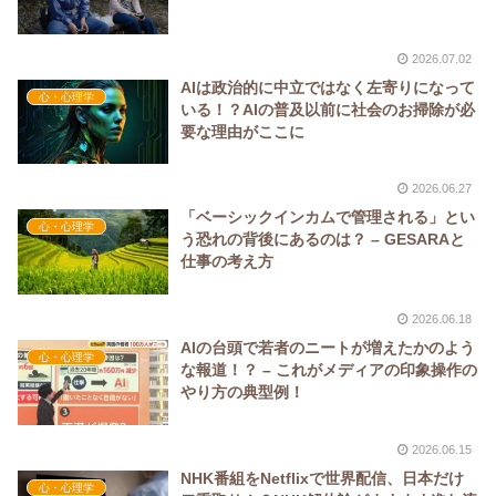
2026.07.02
AIは政治的に中立ではなく左寄りになって
心・心理学
いる！？AIの普及以前に社会のお掃除が必
要な理由がここに
2026.06.27
「ベーシックインカムで管理される」とい
心・心理学
う恐れの背後にあるのは？ – GESARAと
仕事の考え方
2026.06.18
AIの台頭で若者のニートが増えたかのよう
心・心理学
な報道！？ – これがメディアの印象操作の
やり方の典型例！
2026.06.15
NHK番組をNetflixで世界配信、日本だけ
心・心理学