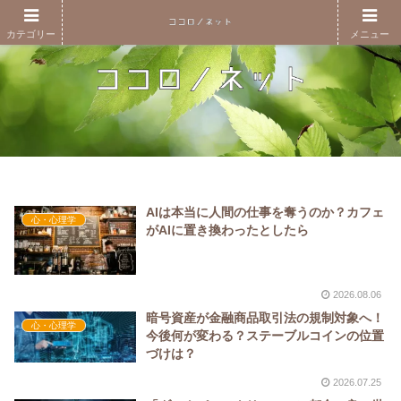
カテゴリー
メニュー
AIは本当に人間の仕事を奪うのか？カフェ
心・心理学
がAIに置き換わったとしたら
2026.08.06
暗号資産が金融商品取引法の規制対象へ！
心・心理学
今後何が変わる？ステーブルコインの位置
づけは？
2026.07.25