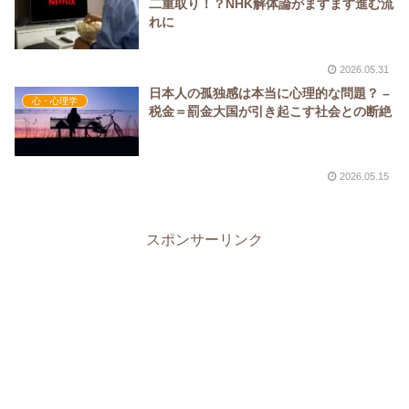
二重取り！？NHK解体論がますます進む流
れに
2026.05.31
日本人の孤独感は本当に心理的な問題？ –
心・心理学
税金＝罰金大国が引き起こす社会との断絶
2026.05.15
スポンサーリンク