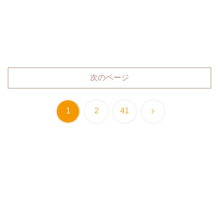
次のページ
次
1
2
41
へ