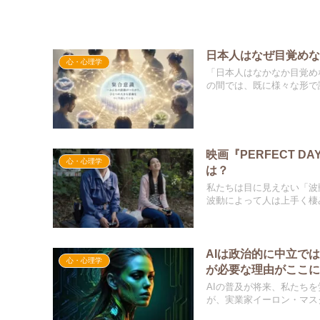
日本人はなぜ目覚めな
心・心理学
「日本人はなかなか目覚め
の間では、既に様々な形で議
映画『PERFECT 
心・心理学
は？
私たちは目に見えない「波
波動によって人は上手く棲み
AIは政治的に中立で
心・心理学
が必要な理由がここ
AIの普及が将来、私たち
が、実業家イーロン・マスク