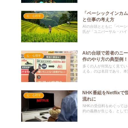
「ベーシックインカム
心・心理学
と仕事の考え方
AIの台頭とともに「ベー
氏が「ユニバーサル・ハイ・
AIの台頭で若者のニ
心・心理学
作のやり方の典型例
多くの人が何気なく見てい
える」のは名目であり、本質
NHK番組をNetfl
心・心理学
流れに
NHKの受信料をめぐって
約の義務が生じる」として受