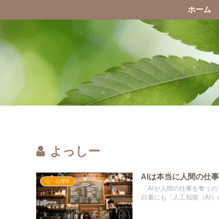
ホーム
よっしー
AIは本当に人間の仕
心・心理学
「AIが人間の仕事を奪う
白書にも「人工知能（AI）の