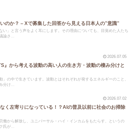
いのか？ – Xで募集した回答から見える日本人の”意識”
ない」と言う声をよく耳にします。その理由についても、目覚めた人たち
論さ...
2026.07.05
DAYS』から考える波動の高い人の生き方・波動の棲み分けと
動」の中で生きています。波動とはそれぞれが発するエネルギーのこと、
分け...
2026.07.02
はなく左寄りになっている！？AIの普及以前に社会のお掃除
に
を労働から解放し、ユニバーサル・ハイ・インカムをもたらす、というの
氏が...