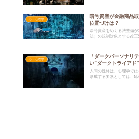
暗号資産が金融商品
心・心理学
位置づけは？
暗号資産をめぐる法整備が
法）の規制対象とする改正法が
「ダークパーソナリテ
心・心理学
い”ダークトライアド
人間の性格は、心理学では
形成する要素としては、5因子