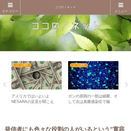
カテゴリー
メニュー
心・心理学
心・心理学
アメリカではいよいよ
ガンの原因の一部は細菌、そ
りす
あ
NESARAの足音が聞こえ
して次は真菌感染症で煽
ハ工
元
る！？ – ワクワクの世界線へ
る！？ – 地球との共存の感覚
・座
生
と踏み出すために
がますます重要に
む
発信者にも色々な役割の人がいるという”寛容