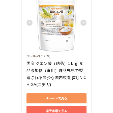
NICHIGA(ニチガ)
国産 クエン酸（結晶）1ｋｇ 食
品添加物（食用）鹿児島県で製
造される希少な国内製造 [01] NIC
HIGA(ニチガ)
Amazonで見る
楽天市場で見る