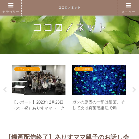
カテゴリー
メニュー
イベントレポート
心・心理学
り出
ガンの原因の一部は細菌、そ
世
【レポート】2023年2月23日
世
して次は真菌感染症で煽
ク
（木・祝）ありすママトーク
へ
る！？ – 地球との共存の感覚
体性
ライブ&交流会in名古屋
がますます重要に
る
【録画配信終了】ありすママ親子のお話し会