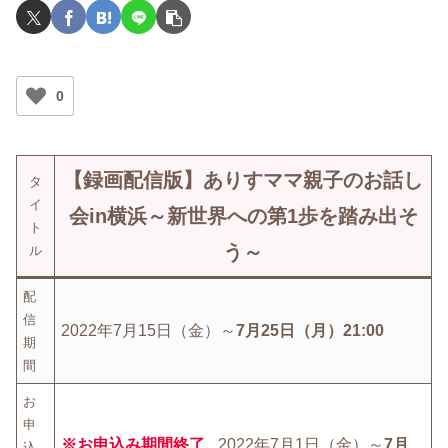
0
【録画配信版】
ありすママ親子のお話し
タ
イ
会in横浜～新世界への第1歩を踏み出そ
ト
う～
ル
配
信
2022年7月15日（金）～
7月25日（月）21:00
期
間
お
申
※お申込み期間終了
2022年7月1日（金）～
7月
込