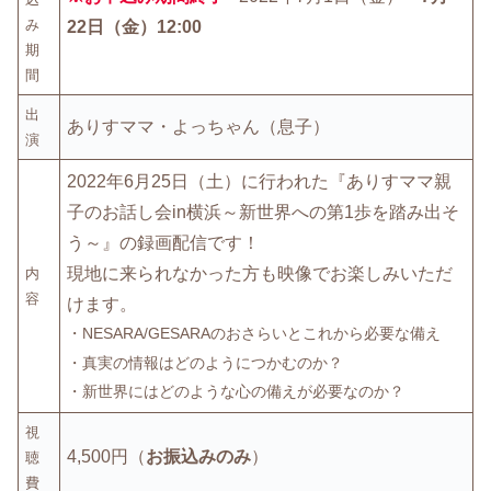
み
22日（金）12:00
期
間
出
ありすママ・よっちゃん（息子）
演
2022年6月25日（土）に行われた『ありすママ親
子のお話し会in横浜～新世界への第1歩を踏み出そ
う～』の録画配信です！
現地に来られなかった方も映像でお楽しみいただ
内
容
けます。
・NESARA/GESARAのおさらいとこれから必要な備え
・真実の情報はどのようにつかむのか？
・新世界にはどのような心の備えが必要なのか？
視
4,500円（
お振込みのみ
）
聴
費