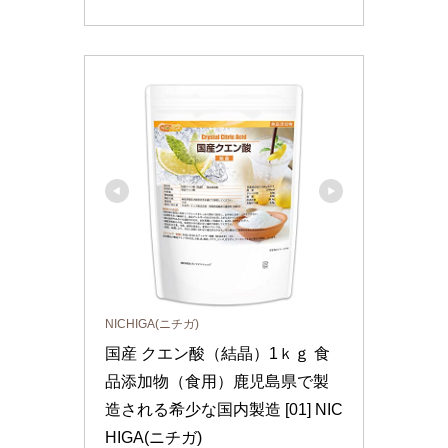
NICHIGA(ニチガ)
国産 クエン酸（結晶）1ｋｇ 食
品添加物（食用）鹿児島県で製
造される希少な国内製造 [01] NIC
HIGA(ニチガ)