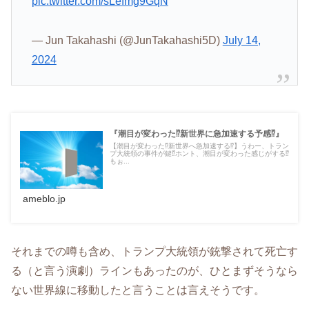
pic.twitter.com/sLefmg9GqN
— Jun Takahashi (@JunTakahashi5D)
July 14,
2024
『潮目が変わった⁉️新世界に急加速する予感⁉️』
【潮目が変わった⁉️新世界へ急加速する⁉️】うわー、トラン
プ大統領の事件が鍵⁉️ホント、潮目が変わった感じがする⁉️
もぉ...
ameblo.jp
それまでの噂も含め、トランプ大統領が銃撃されて死亡す
る（と言う演劇）ラインもあったのが、ひとまずそうなら
ない世界線に移動したと言うことは言えそうです。