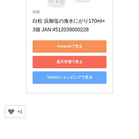
白松
白松 浜御塩の海水にがり170ml×
3個 JAN:4512039000228
Amazonで見る
楽天市場で見る
Yahoo!ショッピングで見る
+1