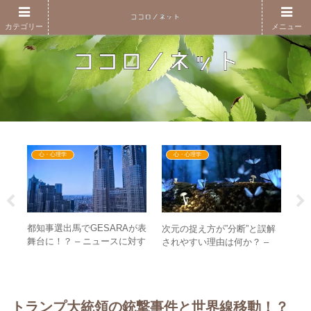
カテゴリー
メニュー
心・心理学
心・心理学
ン・
都知事選出馬でGESARAが表
次元の捉え方が”分断”と誤解
横
が増
舞台に！？ – ニュースに対す
されやすい理由は何か？ –
E
グに
る反応に見る波動の違い
”棲み分け”と捉えるために必
ネ
要なこと
トランプ大統領の銃撃事件と世界線移動！？