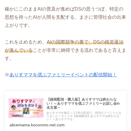
確かにこのままAIの普及が進めばDSの思うつぼ、特定の
思想を持ったAIが人間を支配する、まさに管理社会の出来
上がりです。
これを止めるため、
AIの国際競争の裏で、DSの残党退治
が進んでいる
ことが非常に納得できる流れであると言えま
す。
※
ありすママを偲ぶファミリーイベントの配信開始！
【録画配信・購入版】ありすママは終わらな
い！～ありすママを偲ぶファミリーお話し会in
名古屋～
ありすママが旅立って1年の区切り、特別なイベントとな
りました！タイトル【録画配信】ありすママは終わらな
い！～ありすママを…
alicemama.kocorono-net.com