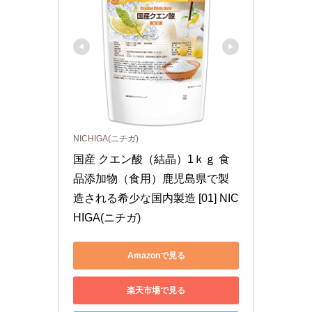
NICHIGA(ニチガ)
国産 クエン酸（結晶）1ｋｇ 食
品添加物（食用）鹿児島県で製
造される希少な国内製造 [01] NIC
HIGA(ニチガ)
Amazonで見る
楽天市場で見る