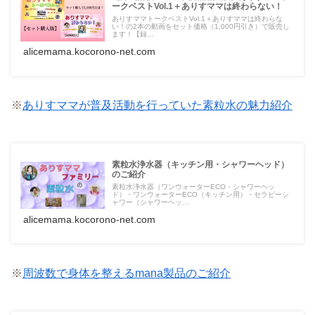
ークベストVol.1＋ありすママは終わらない！
ありすママトークベストVol.1＋ありすママは終わらな
い！の2本の動画をセット価格（1,000円引き）で販売し
ます！【録…
alicemama.kocorono-net.com
※
ありすママが普及活動を行っていた素粒水の魅力紹介
素粒水浄水器（キッチン用・シャワーヘッド）
のご紹介
素粒水浄水器（ワンウォーターECO・シャワーヘッ
ド）・ワンウォーターECO（キッチン用）・セラピーシ
ャワー（シャワーヘッ…
alicemama.kocorono-net.com
※
周波数で身体を整えるmana製品のご紹介