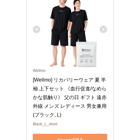
Wellmo
[Wellmo] リカバリーウェア 夏 半
袖 上下セット 《血行促進/なめら
かな肌触り》 父の日 ギフト 遠赤
外線 メンズ レディース 男女兼用 
(ブラック, L)
Black_L_short
Amazonで見る