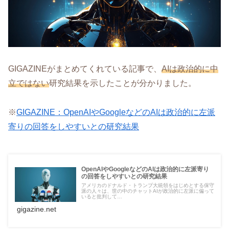
GIGAZINEがまとめてくれている記事で、
AIは政治的に中
立ではない
研究結果を示したことが分かりました。
※
GIGAZINE：OpenAIやGoogleなどのAIは政治的に左派
寄りの回答をしやすいとの研究結果
OpenAIやGoogleなどのAIは政治的に左派寄り
の回答をしやすいとの研究結果
アメリカのドナルド・トランプ大統領をはじめとする保守
派の人々は、世の中のチャットAIが政治的に左派に偏って
いると批判して…
gigazine.net