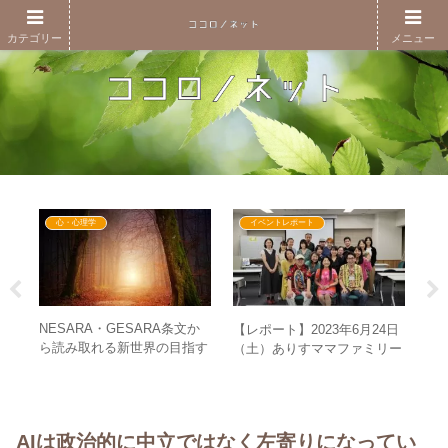
カテゴリー
メニュー
心・心理学
イベントレポート
カで
NESARA・GESARA条文か
”5
【レポート】2023年6月24日
付金
ら読み取れる新世界の目指す
る
（土）ありすママファミリー
？
精神性・生き方とは？
ろ
初の東北でイベント開催！
AIは政治的に中立ではなく左寄りになってい