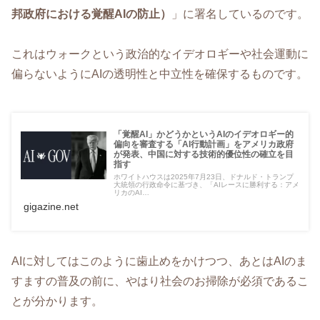
邦政府における覚醒AIの防止）
」に署名しているのです。
これはウォークという政治的なイデオロギーや社会運動に
偏らないようにAIの透明性と中立性を確保するものです。
「覚醒AI」かどうかというAIのイデオロギー的
偏向を審査する「AI行動計画」をアメリカ政府
が発表、中国に対する技術的優位性の確立を目
指す
ホワイトハウスは2025年7月23日、ドナルド・トランプ
大統領の行政命令に基づき、「AIレースに勝利する：アメ
リカのAI…
gigazine.net
AIに対してはこのように歯止めをかけつつ、あとはAIのま
すますの普及の前に、やはり社会のお掃除が必須であるこ
とが分かります。