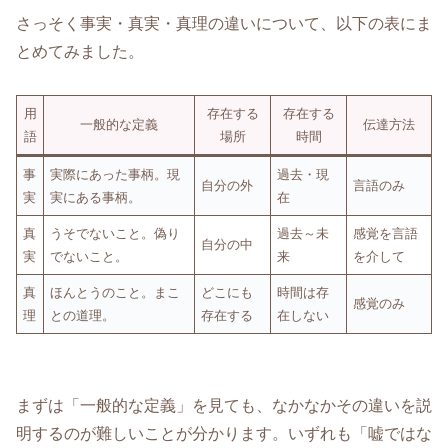
さっそく事実・真実・真理の違いについて、以下の表にま
とめてみました。
用
存在する
存在する
一般的な定義
伝達方法
語
場所
時間
事
実際にあった事柄。現
過去・現
自分の外
言語のみ
実
実にある事柄。
在
真
うそでないこと。偽り
過去～未
感覚を言語
自分の中
実
でないこと。
来
を介して
真
ほんとうのこと。まこ
どこにも
時間は存
感覚のみ
理
との道理。
存在する
在しない
まずは「一般的な定義」を見ても、なかなかその違いを説
明するのが難しいことが分かります。いずれも「嘘ではな