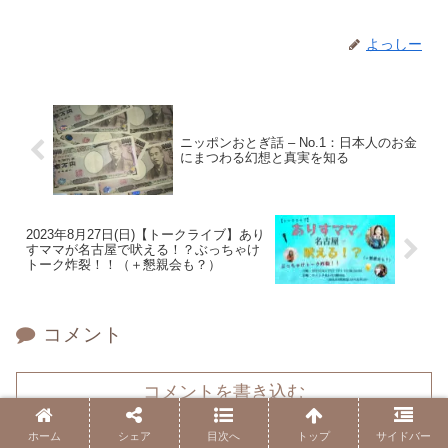
よっしー
ニッポンおとぎ話 – No.1：日本人のお金
にまつわる幻想と真実を知る
2023年8月27日(日)【トークライブ】あり
すママが名古屋で吠える！？ぶっちゃけ
トーク炸裂！！（＋懇親会も？）
コメント
コメントを書き込む
ホーム
シェア
目次へ
トップ
サイドバー