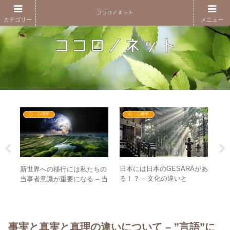
カテゴリー
メニュー
心・心理学
心・心理学
日本には日本のGESARAがあ
「
ドが
新世界への移行には私たちの
る！？ – 文化の違いと
か
–
当事者意識が重要になる – 当
GESARAの関係とは
とは
関税
事者意識として重要な3つの
と
視点とは？
事実と真実と真理の違いについて – ”言語”に