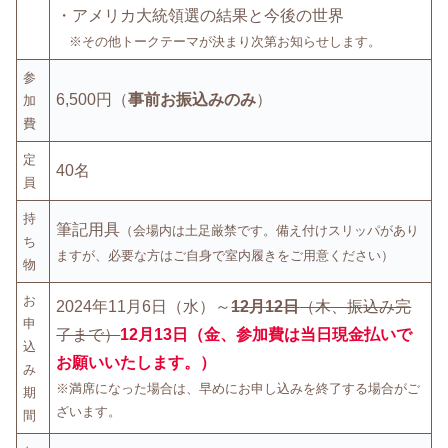
・アメリカ大統領選の結果と今後の世界
※その他トークテーマが決まり次第お知らせします。
参
6,500円（
事前お振込みのみ
）
加
費
定
40名
員
持
筆記用具
（会場内は土足厳禁です。備え付けスリッパがあり
ち
ますが、必要な方はご自身で室内履きをご用意ください）
物
お
2024年11月6日（水）～
12月12日
（木、振込み完
申
了まで）
12月13日（金、参加費は当日現金払いで
込
お願いいたします。）
み
※満席になった場合は、早めにお申し込みを終了する場合がご
期
ざいます。
間