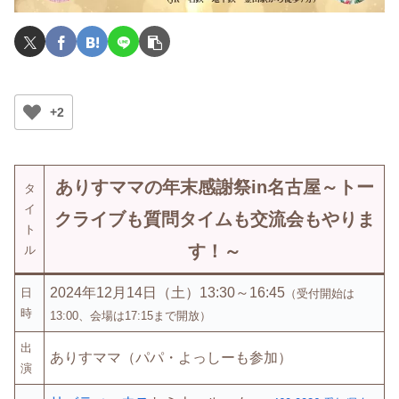
+2
ありすママの年末感謝祭in名古屋～トー
タ
イ
クライブも質問タイムも交流会もやりま
ト
す！～
ル
2024年12月14日（土）13:30～16:45
日
（受付開始は
時
13:00、会場は17:15まで開放）
出
ありすママ
（
パパ
・
よっしー
も参加）
演