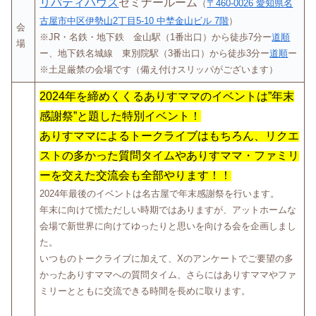
リバティハウス
セミナールーム
（
〒460-0026 愛知県名
古屋市中区伊勢山2丁目5-10 中埜金山ビル 7階
）
会
※JR・名鉄・地下鉄 金山駅（1番出口）から徒歩7分ー
道順
場
ー、地下鉄名城線 東別院駅（3番出口）から徒歩3分ー
道順
ー
※土足厳禁の会場です（備え付けスリッパがございます）
2024年を締めくくるありすママのイベントは”年末
感謝祭”と題した特別イベント！
ありすママによるトークライブはもちろん、リクエ
ストの多かった質問タイムやありすママ・ファミリ
ーを交えた交流会も全部やります！！
2024年最後のイベントは名古屋で年末感謝祭を行います。
年末に向けて慌ただしい時期ではありますが、アットホームな
会場で新世界に向けてゆったりと思いを向ける会を企画しまし
た。
いつものトークライブに加えて、Xのアンケートでご要望の多
かったありすママへの質問タイム、さらにはありすママやファ
ミリーとともに交流できる時間を長めに取ります。