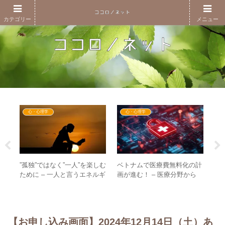
カテゴリー
メニュー
心・心理学
心・心理学
”孤独”ではなく”一人”を楽しむ
ベトナムで医療費無料化の計
G
9
ために – 一人と言うエネルギ
画が進む！ – 医療分野から
る
のお
ーの高さを楽しむ
GESARAが一気に進む！？
不
の質
世
【お申し込み画面】2024年12月14日（土）あ