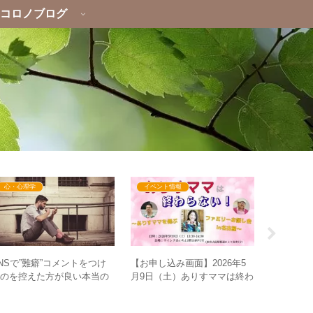
コロノブログ
心・心理学
イベント情報
心・心理
NSで”難癖”コメントをつけ
【お申し込み画面】2026年5
社会的な
るのを控えた方が良い本当の
月9日（土）ありすママは終わ
人間の世界
理由とは？
らない！～ありすママを偲ぶ
ンの洞窟
ファミリーお話し会in名古屋
断と棲み