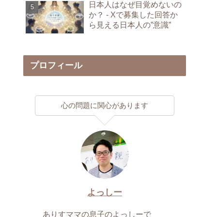
日本人はなぜ目覚めないの
か？ - Xで募集した回答か
ら見える日本人の”意識”
プロフィール
心の問題に関心があります
よっしー
ありすママの息子のよっしーで