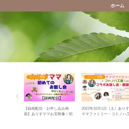
ホーム
イベント情報
イベント情報
すママ親子
【録画配信・お申し込み画
2022年10月1日（土）あり
ンチ＆交流
面】ありすママお宝映像！初
ママファミリー・コトノハ
めてのお話し会録画を蔵出し
房によるコラボお話し会・
初公開！～ありすママファミ
談会 企画紹介