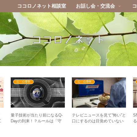
ココロノネット相談室
お話し会・交流会
コ
心・心理学
心・心理学
量子技術が当たり前になるQ-
テレビニュースを見て”怖い”と
S
す
Dayの到来！？ルールは「守
口にするのは目覚めていない
工
るもの」から「自ら作るも
サイン？ – 恐怖の世界は幻想
座
の」へ
に過ぎない