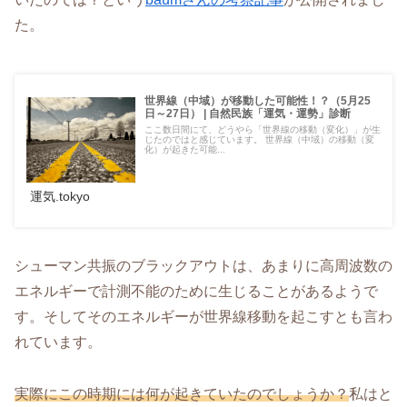
た。
世界線（中域）が移動した可能性！？（5月25
日～27日） | 自然民族「運気・運勢」診断
ここ数日間にて、どうやら「世界線の移動（変化）」が生
じたのではと感じています。 世界線（中域）の移動（変
化）が起きた可能...
運気.tokyo
シューマン共振のブラックアウトは、あまりに高周波数の
エネルギーで計測不能のために生じることがあるようで
す。そしてそのエネルギーが世界線移動を起こすとも言わ
れています。
実際にこの時期には何が起きていたのでしょうか？
私はと