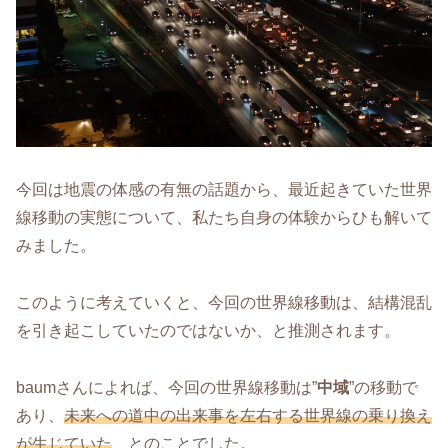
今回は地震の体感の有無の話題から、最近起きていた世界
線移動の実態について、私たち自身の体験からひも解いて
みました。
このように考えていくと、今回の世界線移動は、結構混乱
を引き起こしていたのではないか、と推測されます。
baumさんによれば、今回の世界線移動は”
中域
”の移動で
あり、
未来への道中の出来事を左右する世界線の乗り換え
が生じていた
、とのことでした。