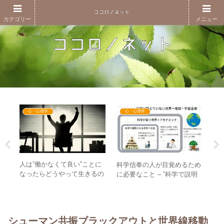
カテゴリー
メニュー
心・心理学
心・心理学
人は”働かなくて良い”ことに
日
0日
科学信奉の人が目覚めるため
なったらどうやって生きるの
を
祝う
に必要なこと – ”科学で説明
か？ – 令和の新富裕層はとに
日
–
される世界”は人間社会だ
かく”ヒマ”！？
行
ベン
け！？
シューマン共振ブラックアウトと世界線移動