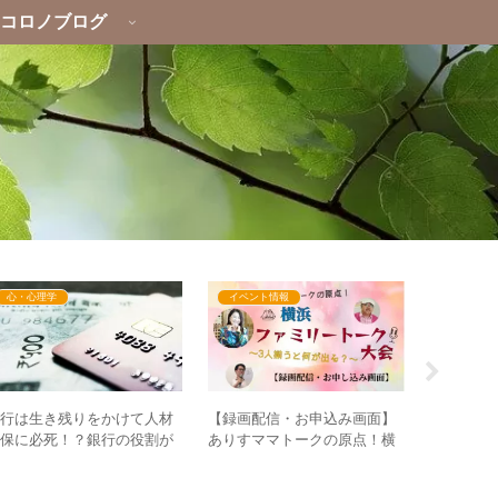
コロノブログ
心・心理学
イベント情報
心・心理
銀行は生き残りをかけて人材
日本人は
【録画配信・お申込み画面】
確保に必死！？銀行の役割が
らないのか
ありすママトークの原点！横
減っていくことの意味は？
方と政治
浜ファミリートーク大会～3人
揃うと何が出る？～