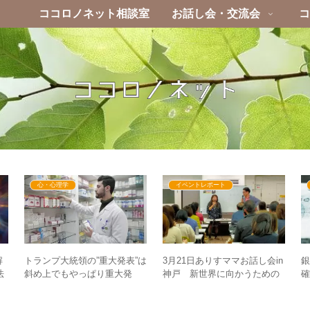
ココロノネット相談室
お話し会・交流会
コ
心・心理学
イベントレポート
解
トランプ大統領の”重大発表”は
3月21日ありすママお話し会in
法
斜め上でもやっぱり重大発
神戸 新世界に向かうための
解
表！ – 人類の健康の分かれ道
心の準備 – 会場で話しきれな
へ
かったあれこれ