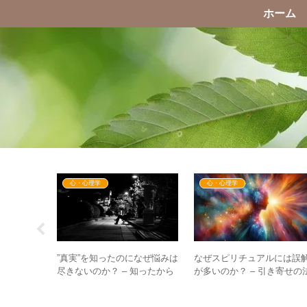
ホーム
心・心理学
心・心理学
無料化の計
”真実”を知ったのになぜ悩みは
なぜスピリチュアルには誤
分野から
尽きないのか？ – 知ったから
が多いのか？ – 引き寄せの
進む！？
こそ生まれる悩みとその対処
則・棲み分けに共通する誤
法