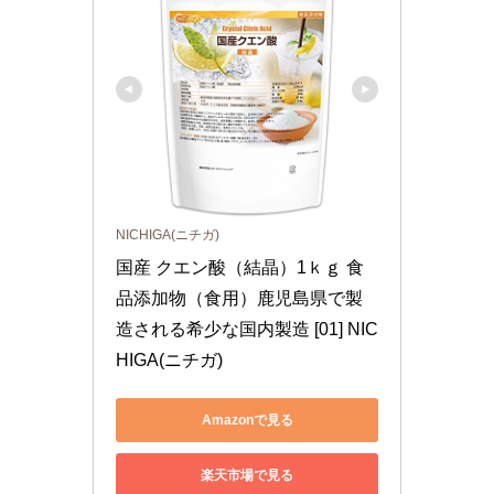
NICHIGA(ニチガ)
国産 クエン酸（結晶）1ｋｇ 食
品添加物（食用）鹿児島県で製
造される希少な国内製造 [01] NIC
HIGA(ニチガ)
Amazonで見る
楽天市場で見る