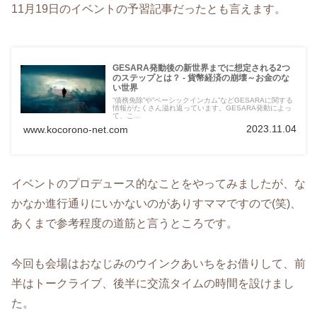
11月19日のイベントの予習記事だったとも言えます。
GESARA発動後の新世界までに想定される2つ
のステップとは？ - 貨幣経済の崩壊～お金のな
い世界
”債務免除”や”ベーシックインカム”などGESARAに関する
情報がたくさん溢れ返っています。GESARA発動によっ
て、こ...
2023.11.04
www.kocorono-net.com
イベントのプロデュース的なことをやってみましたが、な
かなか進行通りにいかないのがありすママですので(笑)、
あくまで参考程度の道筋と言うところです。
今回も会場はおなじみのウインクあいちをお借りして、前
半はトークライブ、後半に交流タイムの時間を設けまし
た。