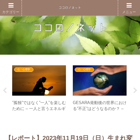
カテゴリー
メニュー
心・心理学
心・心理学
領
”孤独”ではなく”一人”を楽しむ
GESARA発動後の世界におけ
【
次元
ために – 一人と言うエネルギ
る”不正”はどうなるのか？ –
面
り前
ーの高さを楽しむ
不正を働こうと思わなくなる
代
世界へ
マ
メ
【レポート】2023年11月19日（日）生まれ変