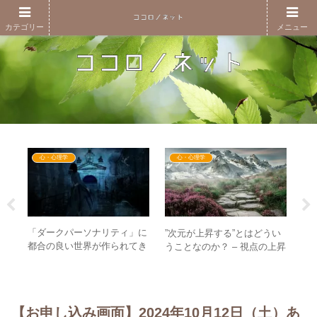
カテゴリー
メニュー
心・心理学
心・心理学
厚生
違
「ダークパーソナリティ」に
”次元が上昇する”とはどうい
 主
の
都合の良い世界が作られてき
うことなのか？ – 視点の上昇
方が
巻
た！？ – 支配層に多い”ダー
とアクセスできる領域の広が
向
クトライアド”
り
【お申し込み画面】2024年10月12日（土）あ