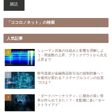
購読
「ココロノネット」の検索
人気記事
シューマン共振の仕組みと影響を理解しよ
う - 周波数の上昇、ブラックアウトから次元
上昇まで
暗号資産が金融商品取引法の規制対象へ！
今後何が変わる？ステーブルコインの位置
づけは？
「ダークパーソナリティ」に都合の良い世
界が作られてきた！？ - 支配層に多い”ダー
クトライアド”