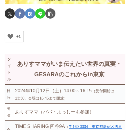
+1
タ
ありすママがいま伝えたい世界の真実・
イ
ト
GESARAのこれからin東京
ル
2024年10月12日（土）14:00～16:15
日
（受付開始は
時
13:30、会場は16:45まで開放）
出
ありすママ
（
パパ
・
よっしー
も参加）
演
TIME SHARING 四谷9A
（
〒160-0004 東京都新宿区四谷
会