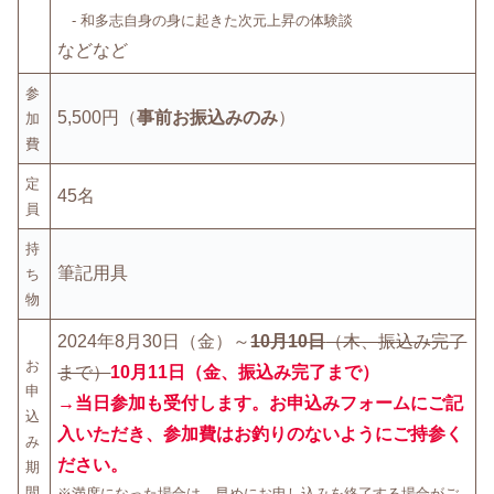
- 和多志自身の身に起きた次元上昇の体験談
などなど
参
5,500円（
事前お振込みのみ
）
加
費
定
45名
員
持
筆記用具
ち
物
2024年8月30日（金）～
10月10日
（木、振込み完了
お
まで）
10月11日（金、振込み完了まで）
申
→当日参加も受付します。お申込みフォームにご記
込
入いただき、参加費はお釣りのないようにご持参く
み
ださい。
期
間
※満席になった場合は、早めにお申し込みを終了する場合がご