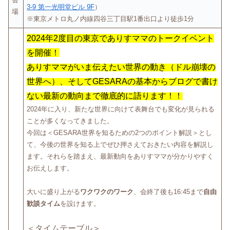
3-9 第一光明堂ビル 9F
）
場
※東京メトロ丸ノ内線四谷三丁目駅1番出口より徒歩1分
2024年2度目の東京でありすママのトークイベント
を開催！
ありすママがいま伝えたい世界の動き（ドル崩壊の
世界へ）、そしてGESARAの基本からブログで書け
ない最新の動向まで徹底的に語ります！！
2024年に入り、新たな世界に向けて表舞台でも変化が見られる
ことが多くなってきました。
今回は＜GESARA世界を知るための2つのポイント解説＞とし
て、今後の世界を知る上でぜひ押さえておきたい内容を解説し
ます。それらを踏まえ、最新動向をありすママが分かりやすく
お伝えします。
大いに盛り上がる
ワクワクのワーク
、会終了後も16:45まで
自由
歓談タイム
を設けます。
＜タイムテーブル＞