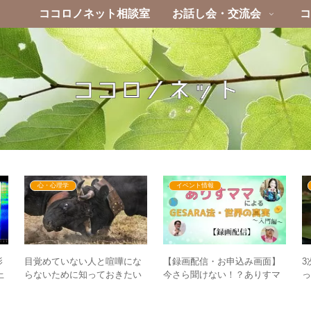
ココロノネット相談室
お話し会・交流会
コ
心・心理学
イベント情報
影
目覚めていない人と喧嘩にな
3
【録画配信・お申込み画面】
上
らないために知っておきたい
今さら聞けない！？ありすマ
元
こと – もはや別の世界を見て
は
マによるGESARA法・世界の
いる！？
真実～入門編～