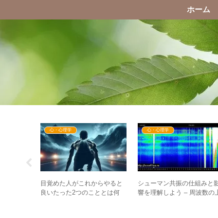
ホーム
心・心理学
心・心理学
ントをつけ
目覚めた人がこれからやると
シューマン共振の仕組みと
良い本当の
良いたった2つのこととは何
響を理解しよう – 周波数の
か？ – 不安になった時に立ち
昇、ブラックアウトから次
戻る原点を知る
上昇まで