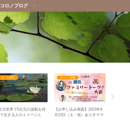
コロノブログ
心・心理学
イベント情報
心・心理
次元世界で5次元の波動を持
”公人の
【お申し込み画面】2023年9
って生きる人のイメージと
事”を”1
月23日（土・祝）ありすママ
？ – 愛が循環しにくい世界
捉えられ
トークの原点！横浜ファミリ
での波動の保ち方
ートーク大会～3人揃うと何が