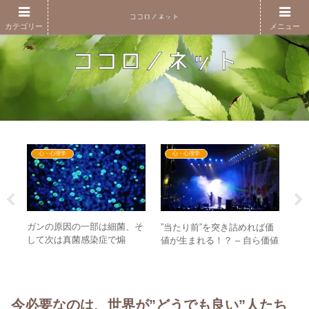
カテゴリー
メニュー
心・心理学
心・心理学
の本
ガンの原因の一部は細菌、そ
”当たり前”を突き詰めれば価
【
られ
して次は真菌感染症で煽
値が生まれる！？ – 自ら価値
今
マイ
る！？ – 地球との共存の感覚
を作り出す生き方とは
マ
がますます重要に
真
今必要なのは、世界が”どうでも良い”人たち