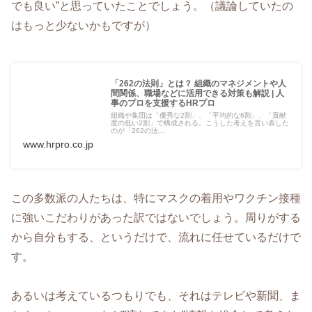
でも良い”と思っていたことでしょう。（議論していたの
はもっと少ないかもですが）
「262の法則」とは？ 組織のマネジメントや人
間関係、職場などに活用できる対策も解説 | 人
事のプロを支援するHRプロ
組織や集団は「優秀な2割」、「平均的な6割」、「貢献
度の低い2割」で構成される。こうした考えを言い表した
のが「262の法...
www.hrpro.co.jp
この多数派の人たちは、特にマスクの着用やワクチン接種
に強いこだわりがあった訳ではないでしょう。周りがする
から自分もする、というだけで、流れに任せているだけで
す。
あるいは考えているつもりでも、それはテレビや新聞、ま