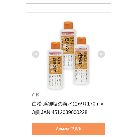
白松
白松 浜御塩の海水にがり170ml×
3個 JAN:4512039000228
Amazonで見る