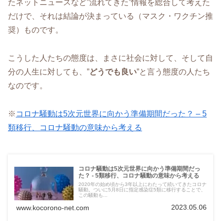
たネットニュースなど”流れてきた”情報を総合して考えた
だけで、それは結論が決まっている（マスク・ワクチン推
奨）ものです。
こうした人たちの態度は、まさに社会に対して、そして自
分の人生に対しても、”
どうでも良い
”と言う態度の人たち
なのです。
※
コロナ騒動は5次元世界に向かう準備期間だった？ – 5
類移行、コロナ騒動の意味から考える
コロナ騒動は5次元世界に向かう準備期間だっ
た？ - 5類移行、コロナ騒動の意味から考える
2020年の始め頃から3年以上にわたって続いてきたコロナ
騒動。ついに5月8日に指定感染症5類に移行することで、
この騒動も...
2023.05.06
www.kocorono-net.com