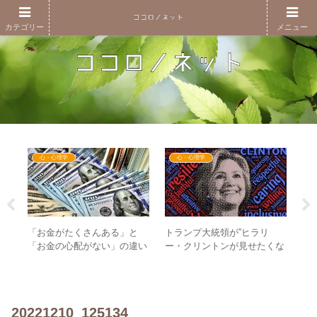
カテゴリー
メニュー
心・心理学
心・心理学
「お金がたくさんある」と
トランプ大統領が”ヒラリ
”
管理
「お金の心配がない」の違い
ー・クリントンが見せたくな
る
後に
が重要！？ – GESARA後の
いビデオ”を投稿！ – 大規模
り
仕
お金の捉え方とは
な暴露が進行する！？
20221210_125134