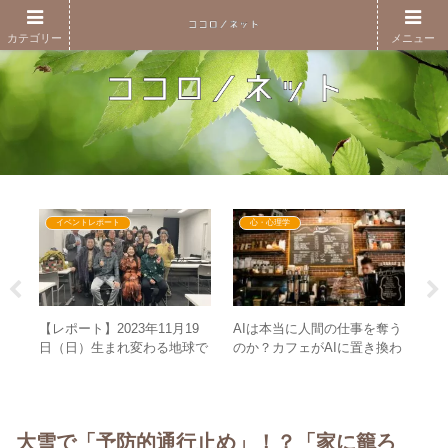
カテゴリー
メニュー
イベントレポート
心・心理学
ると
【レポート】2023年11月19
ト
AIは本当に人間の仕事を奪う
何
日（日）生まれ変わる地球で
大
のか？カフェがAIに置き換わ
立ち
どう生きる？～GESARA発動
ー
ったとしたら
後の世界～
プ
大雪で「予防的通行止め」！？「家に籠ろ