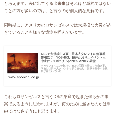
と考えます。表に出てくる出来事はそれほど単純ではない
ことの方が多いのでは、と言うのが個人的な見解です。
同時期に、アメリカのロサンゼルスでは大規模な火災が起
きていることも様々な憶測を呼んでいます。
ロスで大規模山火事 日本人タレントの無事報
告相次ぐ YOSHIKI、桃井かおり…イベントも
中止に - スポニチ Sponichi Annex 芸能
米カリフォルニア州ロサンゼルス西部で発生した山火事。
同地には日本人タレントも多く在住し、無事を報告する投
稿が相次いでいる...
www.sponichi.co.jp
これもロサンゼルスと言うDSの巣窟で起きた何らかの事
案であるように思われますが、何のために起きたのかは単
純ではなさそうにも思えます。