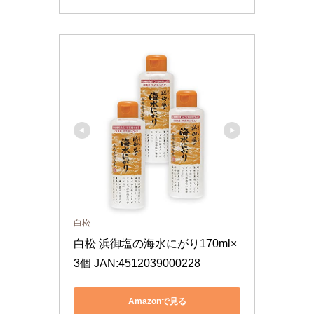
白松
白松 浜御塩の海水にがり170ml×
3個 JAN:4512039000228
Amazonで見る