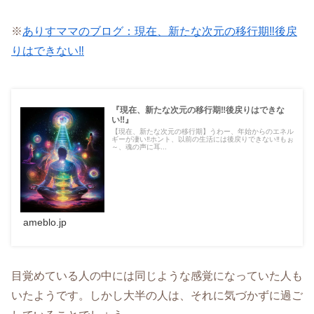
※
ありすママのブログ：現在、新たな次元の移行期‼後戻
りはできない‼
『現在、新たな次元の移行期‼後戻りはできな
い‼』
【現在、新たな次元の移行期】うわー、年始からのエネル
ギーが凄い‼ホント、以前の生活には後戻りできない‼もぉ
～、魂の声に耳...
ameblo.jp
目覚めている人の中には同じような感覚になっていた人も
いたようです。しかし大半の人は、それに気づかずに過ご