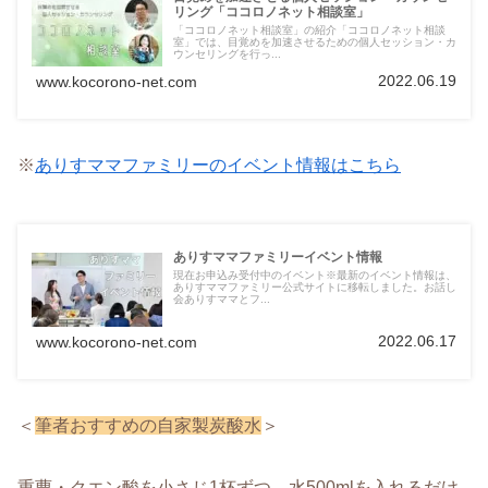
リング「ココロノネット相談室」
「ココロノネット相談室」の紹介「ココロノネット相談
室」では、目覚めを加速させるための個人セッション・カ
ウンセリングを行っ...
2022.06.19
www.kocorono-net.com
※
ありすママファミリーのイベント情報はこちら
ありすママファミリーイベント情報
現在お申込み受付中のイベント※最新のイベント情報は、
ありすママファミリー公式サイトに移転しました。お話し
会ありすママとフ...
2022.06.17
www.kocorono-net.com
＜
筆者おすすめの自家製炭酸水
＞
重曹・クエン酸を小さじ1杯ずつ、水500mlを入れるだけ