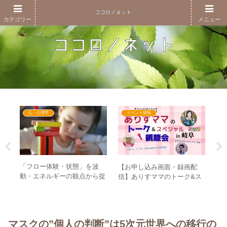
カテゴリー
メニュー
心・心理学
イベント情報
い
「フロー体験・状態」を波
ト
【お申し込み画面・録画配
い世
動・エネルギーの観点から捉
暴
信】ありすママのトーク&ス
とは
え直す – フロー体験に入るた
痣
ペシャル親睦会in岐阜
めに重要な要素とは？
の
マスクの”個人の判断”は5次元世界への移行の