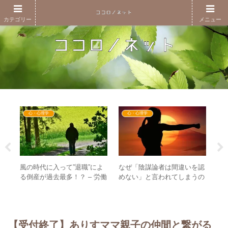
カテゴリー
メニュー
心・心理学
心・心理学
風の時代に入って”退職”によ
なぜ「陰謀論者は間違いを認
新
3日
る倒産が過去最多！？ – 労働
めない」と言われてしまうの
の
年
のない世界を想像してみよう
か？ – 5次元の視点から見
必
と次
る”直感”の真実
新た
【受付終了】ありすママ親子の仲間と繋がる