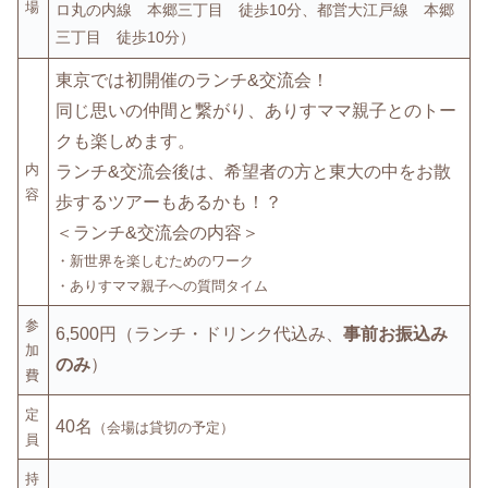
場
ロ丸の内線 本郷三丁目 徒歩10分、都営大江戸線 本郷
三丁目 徒歩10分）
東京では初開催のランチ&交流会！
同じ思いの仲間と繋がり、ありすママ親子とのトー
クも楽しめます。
内
ランチ&交流会後は、希望者の方と東大の中をお散
容
歩するツアーもあるかも！？
＜ランチ&交流会の内容＞
・新世界を楽しむためのワーク
・ありすママ親子への質問タイム
参
6,500円（ランチ・ドリンク代込み、
事前お振込み
加
のみ
）
費
定
40名
（会場は貸切の予定）
員
持