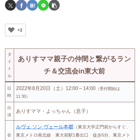
+2
タ
ありすママ親子の仲間と繋がるラン
イ
ト
チ＆交流会in東大前
ル
2022年8月20日（土）12:00～14:00
日
（受付開始は
時
11:30）
出
ありすママ・よっちゃん（息子）
演
ルヴェ ソン ヴェール本郷
（東京大学正門前からすぐ、
会
東京メトロ南北線 東大前駅1番出口 徒歩5分、東京メト