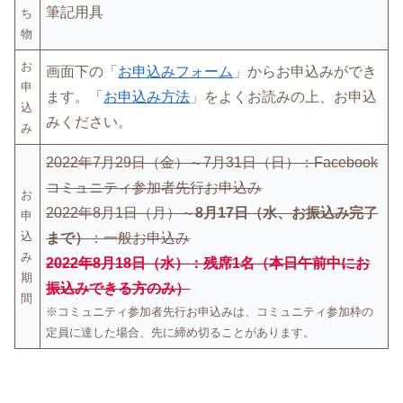
筆記用具
ち
物
お
画面下の「
お申込みフォーム
」からお申込みができ
申
ます。「
お申込み方法
」をよくお読みの上、お申込
込
みください。
み
2022年7月29日（金）～7月31日（日）：Facebook
コミュニティ参加者先行お申込み
お
2022年8月1日（月）～
8月17日（水、お振込み完了
申
込
まで）
：一般お申込み
み
2022年8月18日（水）：残席1名（本日午前中にお
期
振込みできる方のみ）
間
※コミュニティ参加者先行お申込みは、コミュニティ参加枠の
定員に達した場合、先に締め切ることがあります。