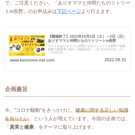
で、ご注意ください。「ありすママと仲間たちのリトリー
トin長野」のお申込みは
下記ページ
より行えます。
【開催終了】2022年10月1日（土）～2日（日）
ありすママと仲間たちのリトリートin長野
タイトルありすママと仲間たちのリトリートin長野〜温泉
旅館で新世界へ向かう強化合宿！～日づけ10月1日（土）
～10月2日...
2022.08.31
www.kocorono-net.com
企画趣旨
今、”コロナ騒動”をきっかけに、
健康に関する正しい知識
を知りたい
、という人が増えています。今回の企画では、
「
真実と健康
」をテーマに取り上げます。