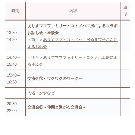
説
時間
内容
明
ありすママファミリー・コトノハ工房によるコラボ
13:30～
お話し会・座談会
14:30
＜前半＞
ありすママ・コトノハ工房酒井京子さんに
よるお話会
14:40～
＜後半＞
ありすママファミリー・コトノハ工房によ
15:40
る座談会
15:40～
交流会①～ワクワクのワーク～
16:30
入浴・夕食など
20:30～
交流会②～仲間と繋がる交流会～
22:00