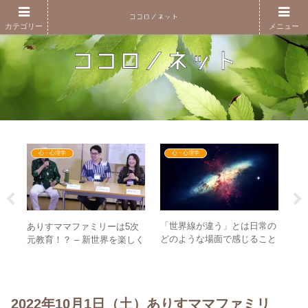
カテゴリー
メニュー
心・心理学
心・心理学
「世界線が違う」とは日常の
A
0日
ありすママファミリーは5次
どのような場面で感じること
え
祝う
元教育！？ – 新世界を楽しく
ができるのか？
れ
–
生きるための5次元思考を育
り
ベン
むために
2022年10月1日（土）ありすママファミリ