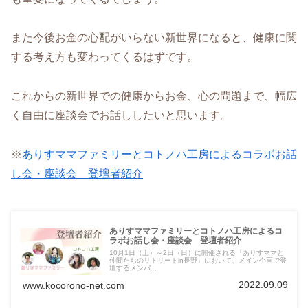
また今後お金の心配がいらない新世界になると、健康に関
する考え方も変わってくるはずです。
これからの新世界での健康からお金、心の問題まで、幅広
く自由に座談会でお話ししたいと思います。
※
ありすママファミリーとコトノハ工房によるコラボお話
し会・座談会 登壇者紹介
ありすママファミリーとコトノハ工房によるコ
ラボお話し会・座談会 登壇者紹介
10月1日（土）～2日（日）に開催される「ありすママと
仲間たちのリトリートin長野」において、メイン企画で登
壇するメンバ...
2022.09.09
www.kocorono-net.com