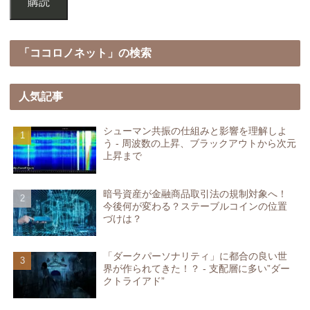
購読
「ココロノネット」の検索
人気記事
シューマン共振の仕組みと影響を理解しよ
う - 周波数の上昇、ブラックアウトから次元
上昇まで
暗号資産が金融商品取引法の規制対象へ！
今後何が変わる？ステーブルコインの位置
づけは？
「ダークパーソナリティ」に都合の良い世
界が作られてきた！？ - 支配層に多い”ダー
クトライアド”