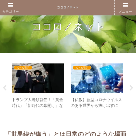
カテゴリー
メニュー
心・心理学
心・心理学
A
退が
トランプ大統領就任！「黄金
【仏教】新型コロナウイルス
「
 集
時代」「新時代の幕開け」な
のある世界から抜け出すに
な
加速
ど新世界を思わせる演説も聖
は？ – 仏教の説く”心の世
知
書には手を置かない！？
界”から考える
「世界線が違う」とは日常のどのような場面