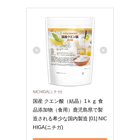
NICHIGA(ニチガ)
国産 クエン酸（結晶）1ｋｇ 食
品添加物（食用）鹿児島県で製
造される希少な国内製造 [01] NIC
HIGA(ニチガ)