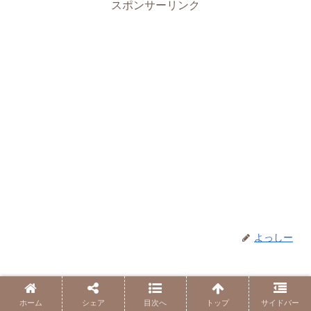
スポンサーリンク
よっしー
GESARA世界は”もらう”より”与える”こと
ホーム
シェア
目次へ
トップ
サイドバー
が幸せな世界！？ – 価値と感謝が循環す