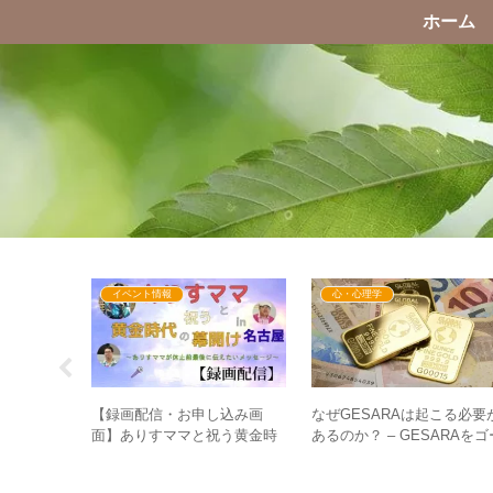
ホーム
イベント情報
心・心理学
劇の崩壊が
なぜGESARAは起こる必要
【録画配信・お申し込み画
目覚め！？
あるのか？ – GESARAをゴ
面】ありすママと祝う黄金時
ワクチン騒
ルにはしないための心の備
代の幕開けin名古屋～ありす
感
ママが休止前最後に伝えたい