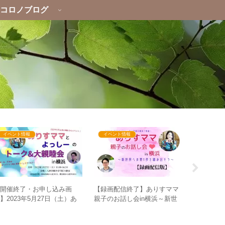
コロノブログ
イベント情報
イベント情報
心・心理
財務省解
【開催終了・お申し込み画
【録画配信終了】ありすママ
首相が言
】2023年5月27日（土）あ
親子のお話し会in横浜～新世
めた人に
りすママとよっしーのトーク
界への第1歩を踏み出そう～
なタイミ
大親睦会in横浜