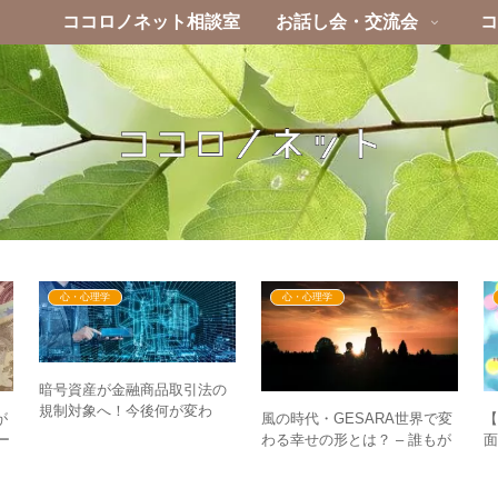
ココロノネット相談室
お話し会・交流会
コ
心・心理学
心・心理学
暗号資産が金融商品取引法の
規制対象へ！今後何が変わ
が
風の時代・GESARA世界で変
る？ステーブルコインの位置
ー
わる幸せの形とは？ – 誰もが
面
づけは？
え
ずっと続く幸せを手にする時
代へ
&