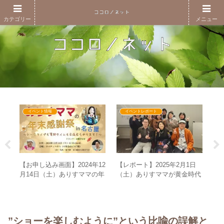
カテゴリー
メニュー
イベント情報
イベントレポート
準備
【お申し込み画面】2024年12
【レポート】2025年2月1日
次
ステ
月14日（土）ありすママの年
（土）ありすママが黄金時代
方
末感謝祭in名古屋～トークラ
の幕開けを語るin東京～実は
分
イブも質問タイムも交流会も
もう始まっているGESARAの
やります！～
世界を徹底解説！～
”ショーを楽しむように”という比喩の誤解と