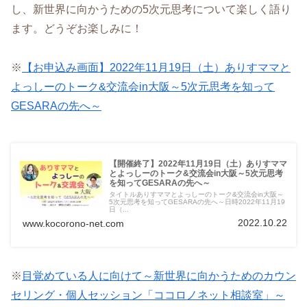
し、新世界に向かうための5次元思考について楽しく語り
ます。どうぞお楽しみに！
※
【お申込み画面】2022年11月19日（土）ありすママと
よっしーのトーク&交流会in大阪～5次元思考を知って
GESARAの先へ～
【開催終了】2022年11月19日（土）ありすママ
とよっしーのトーク&交流会in大阪～5次元思考
を知ってGESARAの先へ～
タイトルありすママとよっしーのトーク&交流会in大阪～
5次元思考を知ってGESARAの先へ～日時2022年11月19
日（...
2022.10.22
www.kocorono-net.com
※
目覚めている人に向けて～新世界に向かうためのカウン
セリング・個人セッション「ココロノネット相談室」～