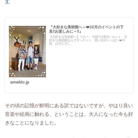
す
『大好きな美術館へ～❤️10月のイベントの下
見‼️お楽しみに～‼️』
【大好きな美術館へ】うわー、今回で4度目✨️ホント、大
好きな美術館なんです✨ナント、思い出がいっぱい❤️今
回、10月に行...
ameblo.jp
その頃の記憶が鮮明にある訳ではないですが、やはり良い
音楽や絵画に触れる、ということは、大人になった今も好
きなことになりました。