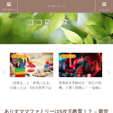
カテゴリー
メニュー
心・心理学
心・心理学
「頑張る」と「本気になる」
世界的大手銀行が「存亡の危
りす
【レ
の違いとは – 5次元世界では
機」と嘆く段階に！ – 金融シ
ハ工
（
子どもの心で生きる世界！？
ステム転換の現在地のまとめ
・座
の
も
世
ありすママファミリーは5次元教育！？ – 新世