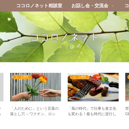
ココロノネット相談室
お話し会・交流会
コ
心・心理学
心・心理学
か
「人のために」という言葉の
「風の時代」で仕事も食文化
る
落とし穴 – ワクチン、ロシ
も変わる！最も時代に逆行し
G
ま
ア・ウクライナ問題に通じる
ている日本政府こそが衰退す
–
もの
る！？