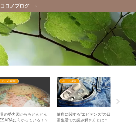
コロノブログ
心・心理学
心・心理学
イベント
世界の勢力図からもどんどん
健康に関する”エビデンス”の日
【お申し込
ESARAに向かっている！？
常生活での読み解き方とは？
月23日
 学校で習った世界情勢を刷
– 「鎮痛剤と自閉症の関連」
トークの
新しよう
から考える
ートーク