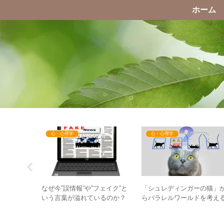
ホーム
心・心理学
心・心理学
11月19日
なぜ今”誤情報”や”フェイク”と
「シュレディンガーの猫」
る地球でど
いう言葉が溢れているのか？
らパラレルワールドを考え
RA発動後
– 誤情報・偽情報の問題で隠
– 新世界or滅亡の世界は決
したいもの
っているのか？