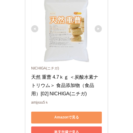
NICHIGA(ニチガ)
天然 重曹 4.7ｋｇ ＜炭酸水素ナ
トリウム＞ 食品添加物（食品
用）[02] NICHIGA(ニチガ)
amjyuu5ｋ
Amazonで見る
楽天市場で見る