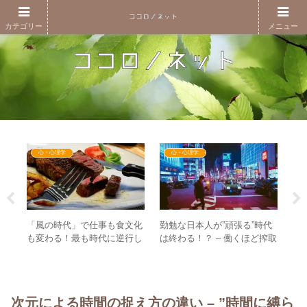
カテゴリー
メニュー
心・心理学
心・心理学
ン・
「風の時代」で仕事も食文化
勤勉な日本人が”頑張る”時代
”
和
も変わる！最も時代に逆行し
は終わる！？ – 働くほど搾取
た
開示
ている日本政府こそが衰退す
される構造がついに解体され
ー
る！？
る
次元による時間の捉え方の違い – ”時間に縛ら