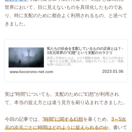
世界において、目に見えないものを具現化したものであ
り、時に支配のために都合よく利用されるもの、と述べて
きました。
私たちの社会を支配しているものの正体とは？ -
3次元世界の”幻想”という支配のカラクリ
真実に目覚めた人は、コロナ騒動を始め、私たちの社会が
一握りの上位層に支配され、洗脳されていることが、情報
を調べるほどに明...
2023.01.06
www.kocorono-net.com
実は”時間”についても、支配のために”幻想”が利用され
て、本当の捉え方とは違う見方を刷り込まれてきました。
今回の記事では、
”時間”に関する幻想
を暴くため、
3～5次
元の次元ごとに時間はどのように捉えられるのか
、書いて