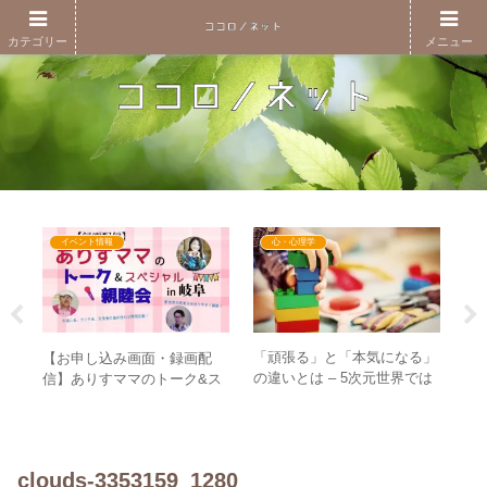
カテゴリー
メニュー
イベント情報
心・心理学
を持
「頑張る」と「本気になる」
【お申し込み画面・録画配
映画
と
の違いとは – 5次元世界では
信】ありすママのトーク&ス
ジ
世界
子どもの心で生きる世界！？
ペシャル親睦会in岐阜
ラ
ッ
clouds-3353159_1280