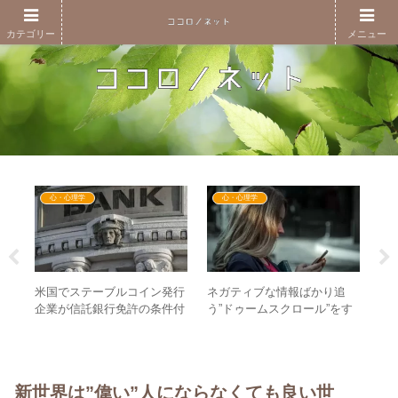
カテゴリー
メニュー
心・心理学
心・心理学
米国でステーブルコイン発行
ネガティブな情報ばかり追
新
れか
企業が信託銀行免許の条件付
う”ドゥームスクロール”をす
の
の手
き承認！GESARAでは仕組み
る人の心理は依存症と同
を
ため
の”統合”が進む
じ！？
を
新世界は”偉い”人にならなくても良い世