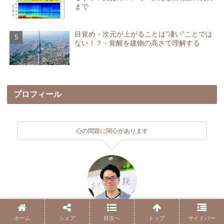
まで
目覚め・次元が上がることは”凄い”ことでは
ない！？ - 覚醒を建物の高さで理解する
プロフィール
心の問題に関心があります
よっしー
ホーム
シェア
目次へ
トップ
サイドバー