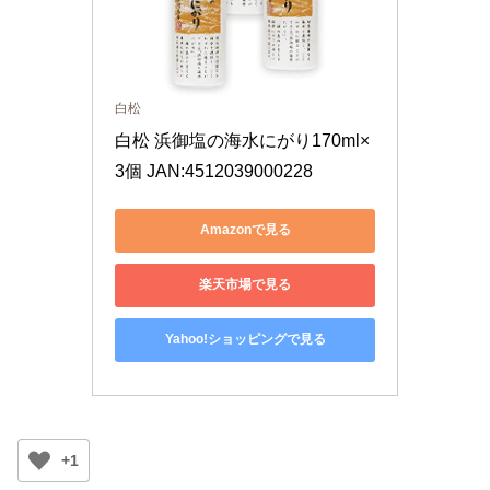
白松
白松 浜御塩の海水にがり170ml×
3個 JAN:4512039000228
Amazonで見る
楽天市場で見る
Yahoo!ショッピングで見る
+1