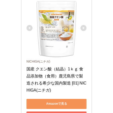
NICHIGA(ニチガ)
国産 クエン酸（結晶）1ｋｇ 食
品添加物（食用）鹿児島県で製
造される希少な国内製造 [01] NIC
HIGA(ニチガ)
Amazonで見る