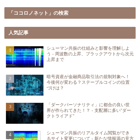
「ココロノネット」の検索
人気記事
シューマン共振の仕組みと影響を理解しよ
う - 周波数の上昇、ブラックアウトから次元
上昇まで
暗号資産が金融商品取引法の規制対象へ！
今後何が変わる？ステーブルコインの位置
づけは？
「ダークパーソナリティ」に都合の良い世
界が作られてきた！？ - 支配層に多い”ダー
クトライアド”
シューマン共振のリアルタイム閲覧ができ
るサイト変更について - 新たな情報源の見方