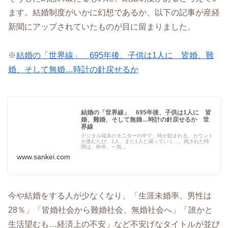
ます。結婚制度がいかに幻想であるか、以下の記事が産経
新聞にアップされていたものが目に留まりました。
※
結婚の「世界線」 695年後、子供は1人に 皆婚、難
婚、そして無婚…時計の針戻せるか
結婚の「世界線」 695年後、子供は1人に 皆
婚、難婚、そして無婚…時計の針戻せるか 世
界線
デジタル端末のモニターの中で、時が刻まれる。カウント
が進むたび、1人、また1人と減っていく…。残された時
間は、昨年、一気...
www.sankei.com
今や結婚をする人が少なくなり、「生涯未婚率、男性は
28％」「皆婚社会から難婚社会、無婚社会へ」「誰かと
生活望むも…経済上の不安」など不安げなタイトルが並び