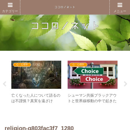
カテゴリー
メニュー
心・心理学
心・心理学
日
亡くなった人について語るの
シューマン共振ブラックアウ
【
の子
は不謹慎？真実を遠ざけ
トと世界線移動の中で起きた
に
育て
る”不謹慎”というムードの正
こととは？ – ”地震を感じな
図
トー
体
い人たち”の謎
ま
religion-g803fac3f7_1280