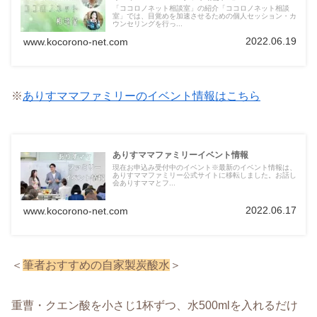
「ココロノネット相談室」の紹介「ココロノネット相談
室」では、目覚めを加速させるための個人セッション・カ
ウンセリングを行っ...
2022.06.19
www.kocorono-net.com
※
ありすママファミリーのイベント情報はこちら
ありすママファミリーイベント情報
現在お申込み受付中のイベント※最新のイベント情報は、
ありすママファミリー公式サイトに移転しました。お話し
会ありすママとフ...
2022.06.17
www.kocorono-net.com
＜
筆者おすすめの自家製炭酸水
＞
重曹・クエン酸を小さじ1杯ずつ、水500mlを入れるだけ