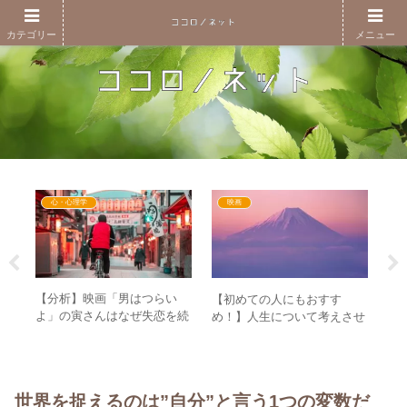
カテゴリー
メニュー
心・心理学
映画
【分析】映画「男はつらい
【初めての人にもおすす
【レ
よ」の寅さんはなぜ失恋を続
め！】人生について考えさせ
日
けるのか、その理由を心理学
られる映画「男はつらいよ」
ー
から検証してみた。
シリーズの名作3選
さ
ミ
世界を捉えるのは”自分”と言う1つの変数だ