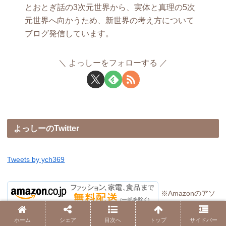
とおとぎ話の3次元世界から、実体と真理の5次
元世界へ向かうため、新世界の考え方について
ブログ発信しています。
よっしーをフォローする
よっしーのTwitter
Tweets by ych369
※Amazonのアソ
シエイトとして、当メディアは適格販売により収入を得ていま
ホーム
シェア
目次へ
トップ
サイドバー
す。