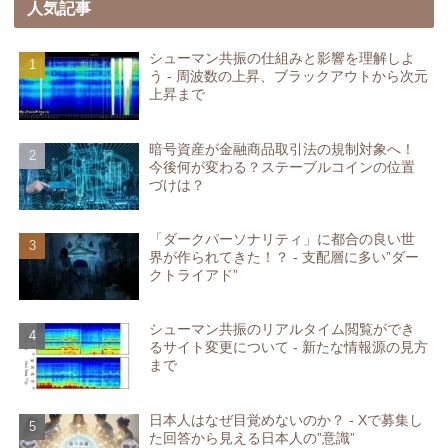
人気記事
シューマン共振の仕組みと影響を理解しよ
う - 周波数の上昇、ブラックアウトから次元
上昇まで
暗号資産が金融商品取引法の規制対象へ！
今後何が変わる？ステーブルコインの位置
づけは？
「ダークパーソナリティ」に都合の良い世
界が作られてきた！？ - 支配層に多い”ダー
クトライアド”
シューマン共振のリアルタイム閲覧ができ
るサイト変更について - 新たな情報源の見方
まで
日本人はなぜ目覚めないのか？ - Xで募集し
た回答から見える日本人の”意識”