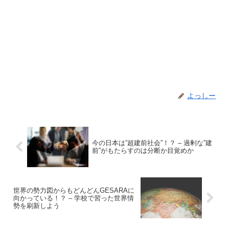
よっしー
今の日本は”超建前社会”！？ – 過剰な”建
前”がもたらすのは分断か目覚めか
世界の勢力図からもどんどんGESARAに
向かっている！？ – 学校で習った世界情
勢を刷新しよう