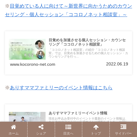
※
目覚めている人に向けて～新世界に向かうためのカウン
セリング・個人セッション「ココロノネット相談室」～
目覚めを加速させる個人セッション・カウンセ
リング「ココロノネット相談室」
「ココロノネット相談室」の紹介「ココロノネット相談
室」では、目覚めを加速させるための個人セッション・カ
ウンセリングを行っ...
2022.06.19
www.kocorono-net.com
※
ありすママファミリーのイベント情報はこちら
ありすママファミリーイベント情報
現在お申込み受付中のイベント※最新のイベント情報は、
ありすママファミリー公式サイトに移転しました。お話し
会ありすママとフ...
ホーム
シェア
目次へ
トップ
サイドバー
2022.06.17