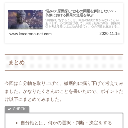
悩みの"原因探し"は心の問題を解決しない？ -
仏教における因果の道理を学ぶ
”原因探し”をすることは、問題の解決に繋がらないことが
あります。心の問題に関して、原因と結果の関係、因果関
係を考える際には注意が必要です。心の問題を解決する上
では、今回紹介する仏教における因果の道理が有効です。
2020.11.15
日々起きる問題に悩んでいる人は、仏教の教えを参考にす
www.kocorono-net.com
ると解決に近づく可能性があります。
まとめ
今回は自分軸を取り上げて、徹底的に掘り下げて考えてみ
ました。かなりたくさんのことを書いたので、ポイントだ
け以下にまとめてみました。
自分軸とは、何かの選択・判断・決定をする