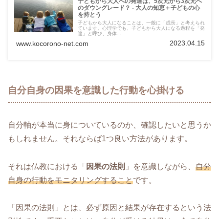
子どもから大人への発達は、5次元から3次元へ
のダウングレード？ - 大人の知恵＋子どもの心
を持とう
子どもから大人になることは、一般に「成長」と考えられ
ています。心理学でも、子どもから大人になる過程を「発
達」と呼び、身体...
2023.04.15
www.kocorono-net.com
自分自身の因果を意識した行動を心掛ける
自分軸が本当に身についているのか、確認したいと思うか
もしれません。それならば1つ良い方法があります。
それは仏教における「
因果の法則
」を意識しながら、
自分
自身の行動をモニタリングすること
です。
「因果の法則」とは、必ず原因と結果が存在するという法