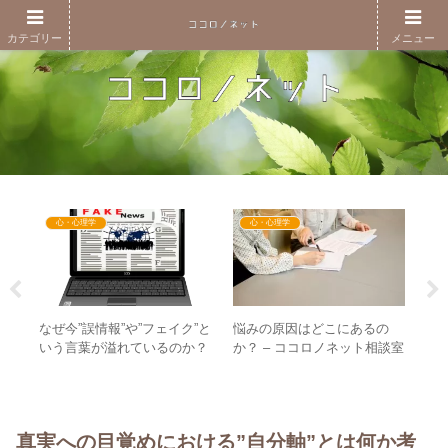
カテゴリー
メニュー
心・心理学
心・心理学
なぜ今”誤情報”や”フェイク”と
悩みの原因はどこにあるの
は、
【
いう言葉が溢れているのか？
か？ – ココロノネット相談室
ング
月
– 誤情報・偽情報の問題で隠
（仮）立ち上げのお知らせ
子ど
金
したいもの
～
G
～
真実への目覚めにおける”自分軸”とは何か考