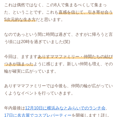
これは偶然ではなく、この8人で集まるべくして集まっ
た、ということです。これも
直感を信じて、引き寄せ合う
5次元的な生き方
だと思います。
なのであっという間に時間は過ぎて、さすがに帰ろうと言
う頃には20時を過ぎていました(笑)
今回は、ますます
ありすママファミリー・仲間たちの結び
つきが強まった
ように感じます。新しい仲間も増え、その
輪が確実に広がっています。
ありすママファミリーでは今後も、仲間の輪が広がってい
くようなイベントを行っていきます。
年内最後は
12月10日に横浜みなとみらいでのランチ会
、
17日に名古屋でコスプレパーティー
を開催します！詳し