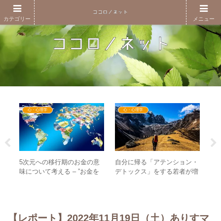
カテゴリー
メニュー
心・心理学
心・心理学
5次元への移行期のお金の意
自分に帰る「アテンション・
今
生き
味について考える – ”お金を
デトックス」をする若者が増
で
バン
いただくこと”に抵抗感を持
加中！ – 新世界はアナログに
ら
ば世
つ必要はない
戻る時代へ！？
え
【レポート】2022年11月19日（土）ありすマ