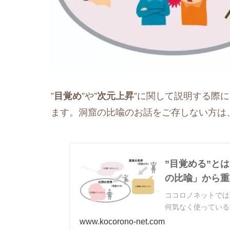
”
目覚め
”や”
次元上昇
”に関して説明する際
ます。洞窟の比喩のお話をご存しない方は
”目覚める”と
の比喩」から重
ココロノネットでは
何気なく使っている”
www.kocorono-net.com