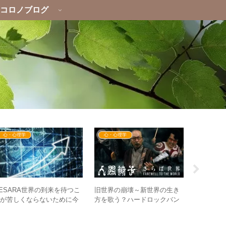
コロノブログ
心・心理学
心・心理学
心・心理
ESARA世界の到来を待つこ
「ダーク
旧世界の崩壊～新世界の生き
とが苦しくならないために今
都合の良
方を歌う？ハードロックバン
できることとは？
た！？ –
ド人間椅子の楽曲「さらば世
トライアド
界」「生きる」