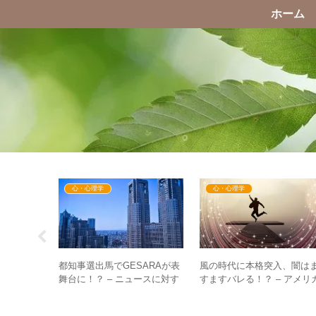
ホーム
心・心理学
心・心理学
無料化の計
都知事選出馬でGESARAが表
風の時代に本格突入、闇は
分野から
舞台に！？ – ニュースに対す
すますバレる！？ – アメリ
進む！？
る反応に見る波動の違い
次期政権と日本のメディア
道について