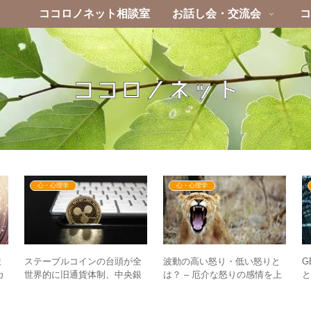
ココロノネット相談室
お話し会・交流会
コ
心・心理学
心・心理学
ま
ステーブルコインの台頭が全
波動の高い怒り・低い怒りと
G
カ
世界的に旧通貨体制、中央銀
は？ – 厄介な怒りの感情を上
報
行制度を崩す方向へ加速す
手く活用するために
る！？