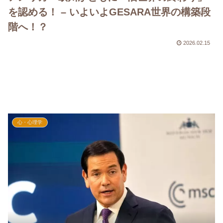
を認める！ – いよいよGESARA世界の構築段
階へ！？
2026.02.15
心・心理学