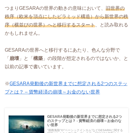
つまりGESARAの世界の動きの意味において、
旧世界の
秩序（欧米を頂点にしたピラミッド構造）から新世界の秩
序（横並びの世界）へと移行するスタート
、と読み取れる
かもしれません。
GESARAの世界へと移行するにあたり、色んな分野で
「
崩壊
」と「
構築
」の段階が想定されるのではないか、と
以前の記事で書いています。
※
GESARA発動後の新世界までに想定される2つのステッ
プとは？ – 貨幣経済の崩壊～お金のない世界
GESARA発動後の新世界までに想定される2つ
のステップとは？ - 貨幣経済の崩壊～お金のな
い世界
”債務免除”や”ベーシックインカム”などGESARAに関する