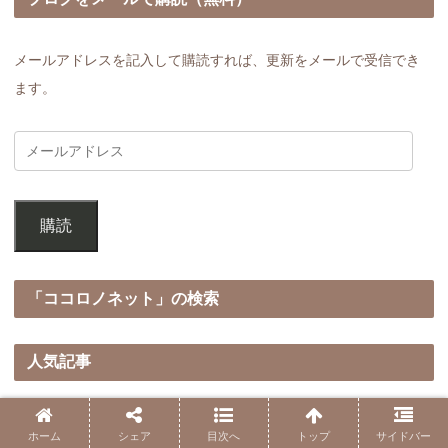
メールアドレスを記入して購読すれば、更新をメールで受信でき
ます。
購読
「ココロノネット」の検索
人気記事
シューマン共振の仕組みと影響を理解しよ
う - 周波数の上昇、ブラックアウトから次元
ホーム
シェア
目次へ
トップ
サイドバー
上昇まで