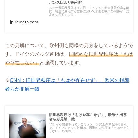
バンス氏より融和的
ルビオ米国務長官は１３日、ミュンヘン安全保障会議を前
に、急速に変化する世界において米国と欧州の関係が「決
定的な局面」に直...
jp.reuters.com
この見解について、欧州側も同様の見方をしているようで
す。ドイツのメルツ首相は、
国際的な旧世界秩序は「もは
や存在しない」
と強調しています。
※
CNN：旧世界秩序は「もはや存在せず」、欧米の指導
者らが見解一致
旧世界秩序は「もはや存在せず」、欧米の指導
者らが見解一致
13日から開催されているミュンヘン安全保障会議の冒頭
で、ドイツのメルツ首相は、国際的な秩序は「もはや存在
しない」と強調し...