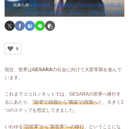
画像出典：
産経新聞：米国務長官「われわれの運命は共にあ
る」と欧州に呼びかけ 言語など「共通の文明」強調
0
現在、世界は
GESARA
の社会に向けて大変革期を進んで
います。
これまでココロノネットでは、GESARAの世界へ移行す
るにあたり、
”崩壊”の段階から”構築”の段階へ
と、大きく2
つのステップを想定してきました。
いわゆる
”旧世界”から”新世界”への移行
、ということにな