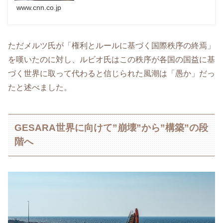
www.cnn.co.jp
ただメルツ氏が「権利とルールに基づく国際秩序の終焉」
を嘆いたのに対し、ルビオ氏はこの秩序が各国の国益に基
づく世界に取って代わると信じられた風潮は「愚か」だっ
たと述べました。
GESARA世界に向けて”崩壊”から”構築”の段
階へ