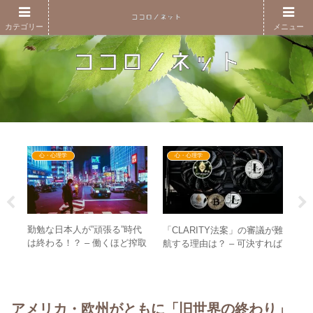
カテゴリー
メニュー
心・心理学
心・心理学
ック
勤勉な日本人が”頑張る”時代
「CLARITY法案」の審議が難
【
新世
は終わる！？ – 働くほど搾取
航する理由は？ – 可決すれば
新
に
される構造がついに解体され
新世界で生き残る暗号資産が
あ
る
決まる！？
ク
アメリカ・欧州がともに「旧世界の終わり」