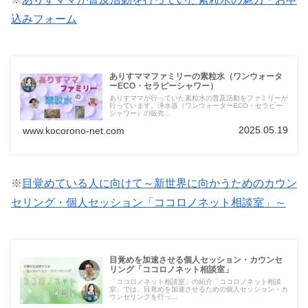
込みフォーム
ありすママファミリーの素粒水（ワンウォータ
ーECO・セラピーシャワー）
ありすママが行っていた素粒水の普及活動をファミリーが
行っています。浄水器（ワンウォーターECO・セラピー
シャワー）の販売...
2025.05.19
www.kocorono-net.com
※
目覚めている人に向けて～新世界に向かうためのカウン
セリング・個人セッション「ココロノネット相談室」～
目覚めを加速させる個人セッション・カウンセ
リング「ココロノネット相談室」
「ココロノネット相談室」の紹介「ココロノネット相談
室」では、目覚めを加速させるための個人セッション・カ
ウンセリングを行っ...