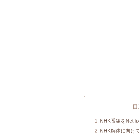
目
NHK番組をNet
NHK解体に向け