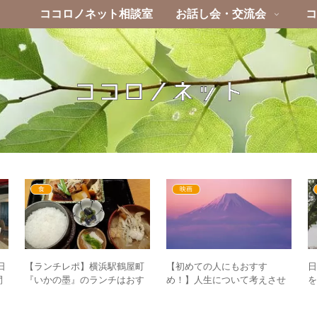
ココロノネット相談室
お話し会・交流会
コ
食
映画
【ランチレポ】横浜駅鶴屋町
日
【初めての人にもおすす
『いかの墨』のランチはおす
を
間
め！】人生について考えさせ
すめ！アクセスや混雑度など
会
られる映画「男はつらいよ」
も紹介
た
シリーズの名作3選