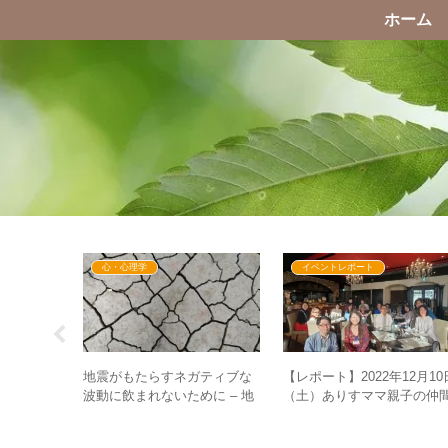
ホーム
心・心理学
イベントレポート
ーは5次元
地震がもたらすネガティブな
【レポート】2022年12月10
を楽しく生
波動に飲まれないために – 地
（土）ありすママ親子の仲
考を育むた
震は”不安”と結び付く
と繋がるクリスマスランチ
inみなとみらい – ”全員大当