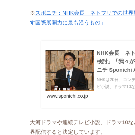
※
スポニチ：NHK会長 ネトフリでの世
す国際展開力に最も沿うもの」
NHK会長 ネ
検討」「我々が
ニチ Sponichi
NHKは20日、コ
ビ小説、ドラマ10
www.sponichi.co.jp
大河ドラマや連続テレビ小説、ドラマ10な
界配信すると決定しています。