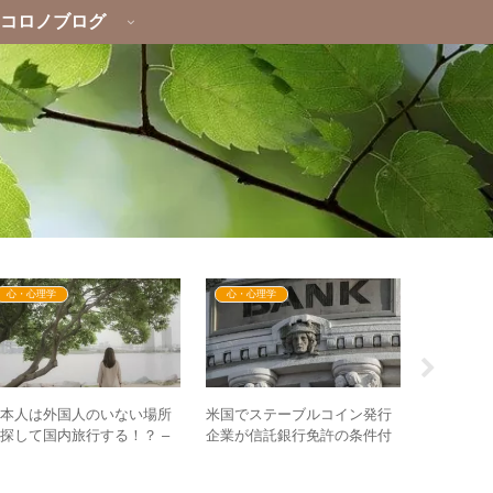
コロノブログ
心・心理学
心・心理学
心・心理
日本人は外国人のいない場所
米国でステーブルコイン発行
日本には日
探して国内旅行する！？ –
企業が信託銀行免許の条件付
る！？ –
日本人は日本人のいる場所に
き承認！GESARAでは仕組み
GESAR
行きたい！
の”統合”が進む