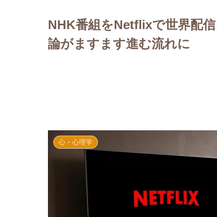
り”のワケとは
NHK番組をNetflixで世
論がますます進む流れに
心・心理学