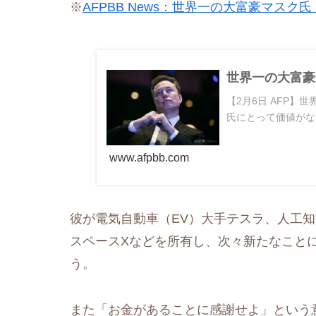
※
AFPBB News：世界一の大富豪マス
世界一の大富豪
【2月6日 AFP
氏にとって価値がな
www.afpbb.com
彼が電気自動車（EV）大手テスラ、人工知
スペースXなどを所有し、次々新たなこと
う。
また「お金があることに感謝せよ」という