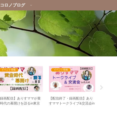
コロノブログ
イベント情報
イベント情報
心・心理
ニッポンお
【録画配信】ありすママが黄
【配信終了・録画配信】あり
康に関す
時代の幕開けを語るin東京
すママトークライブ&交流会in
不安によ
～実はもう始まっている
名古屋
ESARAの世界を徹底解説！