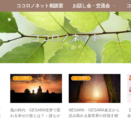
ココロノネット相談室
お話し会・交流会
コ
心・心理学
心・心理学
イ
NESARA・GESARA条文から
風の時代・GESARA世界で変
に
読み取れる新世界の目指す精
わる幸せの形とは？ – 誰もが
金
方
神性・生き方とは？
ずっと続く幸せを手にする時
代へ
G