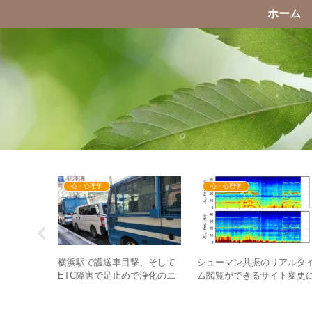
ホーム
心・心理学
心・心理学
シューマン共振のリアルタ
イナ問題】
横浜駅で護送車目撃、そして
ム閲覧ができるサイト変更
心理が逆効
ETC障害で足止めで浄化のエ
ついて – 新たな情報源の見
争反対デモ
ネルギーが強い！？
まで