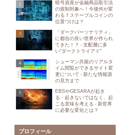
暗号資産が金融商品取引法
の規制対象へ！今後何が変
わる？ステーブルコインの
位置づけは？
「ダークパーソナリティ」
に都合の良い世界が作られ
てきた！？ - 支配層に多
い”ダークトライアド”
シューマン共振のリアルタ
イム閲覧ができるサイト変
更について - 新たな情報源
の見方まで
EBSやGESARAが起き
る・起きないではなく、起
こる意味を考える - 新世界
に必要な変化とは？
プロフィール