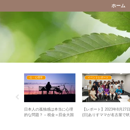
ホーム
心・心理学
イベントレポート
苦しみを生
日本人の孤独感は本当に心理
【レポート】2023年8月27
る”のではな
的な問題？ – 税金＝罰金大国
(日)ありすママが名古屋で
波動が上がる
が引き起こす社会との断絶
る！？ぶっちゃけトーク炸
裂！！（＋懇親会も？）