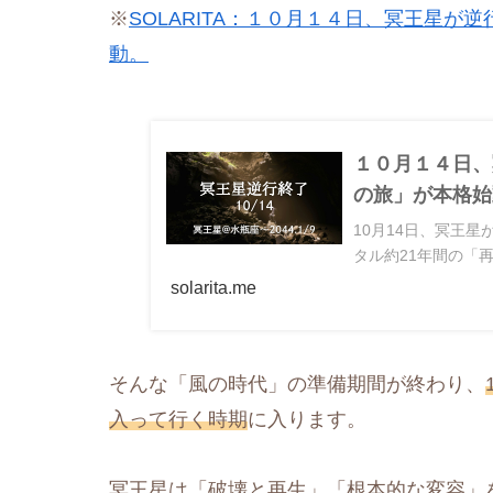
※
SOLARITA：１０月１４日、冥王星が
動。
１０月１４日、
の旅」が本格始動。 
10月14日、冥王
タル約21年間の「再
solarita.me
そんな「風の時代」の準備期間が終わり、
入って行く時期
に入ります。
冥王星は「破壊と再生」「根本的な変容」