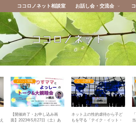
ココロノネット相談室
お話し会・交流会
コ
イベント情報
心・心理学
ネット上の性的虐待から子ど
日
【開催終了・お申し込み画
もを守る「テイク・イット・
当
吠え
面】2023年5月27日（土）あ
ダウン法」は新世界の法
りすママとよっしーのトーク
律！？
&大親睦会in横浜