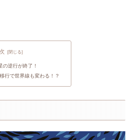
次
王星の逆行が終了！
格移行で世界線も変わる！？
！