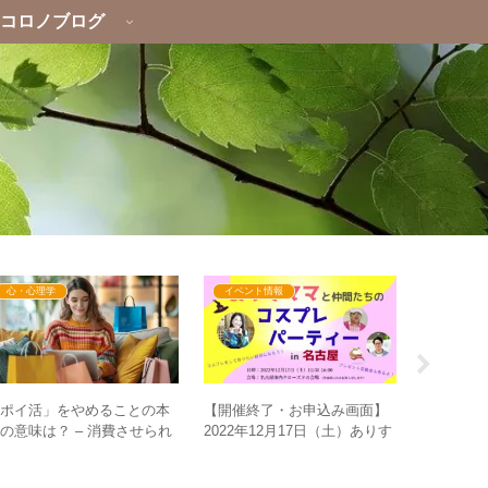
コロノブログ
心・心理学
イベント情報
Uncategor
「ポイ活」をやめることの本
ココロノネ
【開催終了・お申込み画面】
の意味は？ – 消費させられ
ココロノ
2022年12月17日（土）ありす
る世界から脱するためのマイ
いきたい
ママと仲間たちのコスプレパ
ンド
ーティーin名古屋