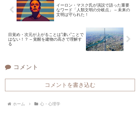
イーロン・マスク氏が演説で語った重要
なワード「人類文明の分岐点」 – 未来の
文明は守られた！
目覚め・次元が上がることは”凄い”ことで
はない！？ – 覚醒を建物の高さで理解す
る
コメント
コメントを書き込む
ホーム
心・心理学