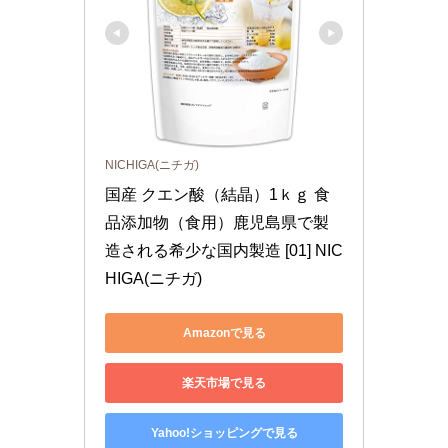
NICHIGA(ニチガ)
国産 クエン酸（結晶）1ｋｇ 食
品添加物（食用）鹿児島県で製
造される希少な国内製造 [01] NIC
HIGA(ニチガ)
Amazonで見る
楽天市場で見る
Yahoo!ショッピングで見る