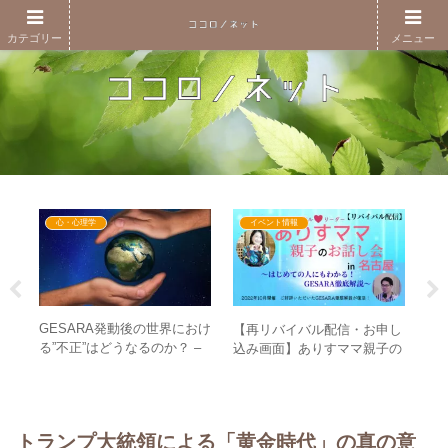
カテゴリー
メニュー
心・心理学
イベント情報
波動
GESARA発動後の世界におけ
【
【再リバイバル配信・お申し
お金
る”不正”はどうなるのか？ –
の
込み画面】ありすママ親子の
お金
不正を働こうと思わなくなる
は
お話し会in名古屋～はじめて
世界へ
界
の人にもわかる！GESARA徹
底解説～
トランプ大統領による「黄金時代」の真の意