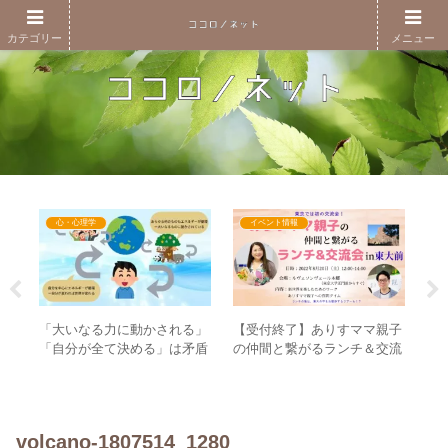
カテゴリー
メニュー
心・心理学
イベント情報
の
「大いなる力に動かされる」
【受付終了】ありすママ親子
20
テ
「自分が全て決める」は矛盾
の仲間と繋がるランチ＆交流
ラ
しない？ – エネルギーの循環
会in東大前
で
から考える
ク
volcano-1807514_1280