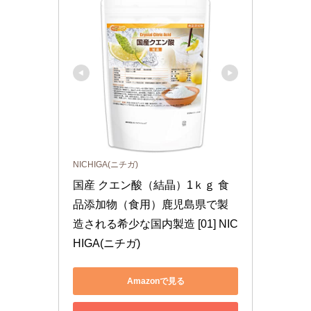
NICHIGA(ニチガ)
国産 クエン酸（結晶）1ｋｇ 食
品添加物（食用）鹿児島県で製
造される希少な国内製造 [01] NIC
HIGA(ニチガ)
Amazonで見る