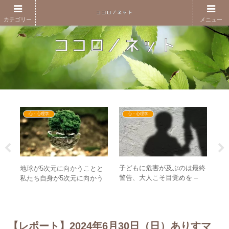
カテゴリー
メニュー
心・心理学
心・心理学
ンを
子どもに危害が及ぶのは最終
「
地球が5次元に向かうことと
氏の
警告、大人こそ目覚めを –
も
私たち自身が5次元に向かう
替え
「まやまやぽん！」・ジャニ
て
ことの微妙な違いとは？
ーズ問題に通じるもの
る
【レポート】2024年6月30日（日）ありすマ